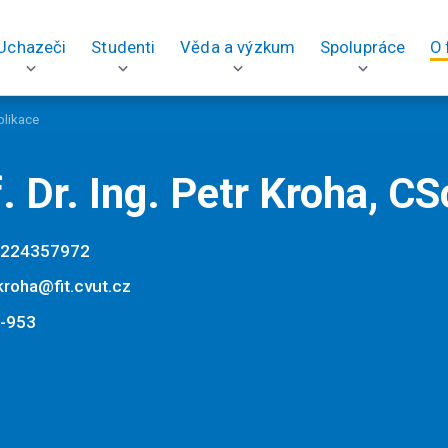
Uchazeči
Studenti
Věda a výzkum
Spolupráce
O 
blikace
. Dr. Ing. Petr Kroha, CS
224357972
kroha@fit.cvut.cz
-953