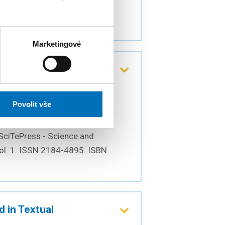
. 337. ISSN 0922-6389. ISBN
Marketingové
Specification
Povolit vše
ence on Evaluation of Novel
SciTePress - Science and
vol. 1. ISSN 2184-4895. ISBN
 in Textual