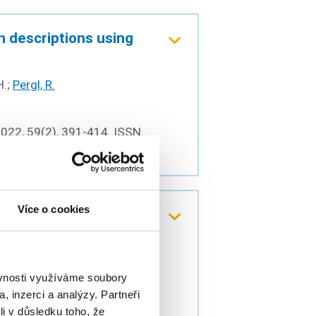
 descriptions using
H.;
Pergl, R.
2022, 59(2), 391-414. ISSN
Více o cookies
Rules
ěvnosti využíváme soubory
ogies, Tools and
, inzerci a analýzy. Partneři
674-687. Frontiers in
li v důsledku toho, že