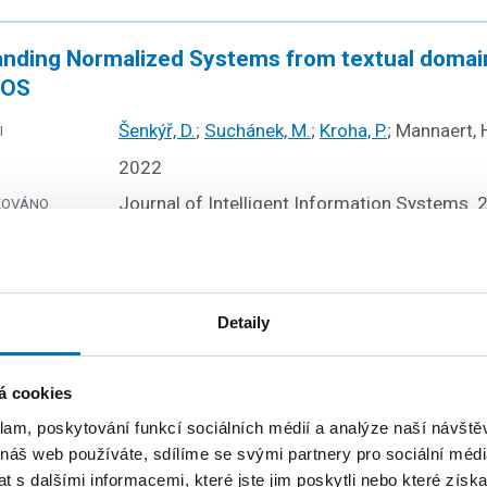
nding Normalized Systems from textual domain
OS
Šenkýř, D.
;
Suchánek, M.
;
Kroha, P.
; Mannaert, 
I
2022
Journal of Intelligent Information Systems. 
KOVÁNO
0925-9902.
Detaily
lem of Inconsistency and Default Consistency 
Šenkýř, D.
;
Kroha, P.
I
á cookies
2021
klam, poskytování funkcí sociálních médií a analýze naší návšt
New Trends in Intelligent Software Methodol
KOVÁNO
 náš web používáte, sdílíme se svými partnery pro sociální média
Techniques. Amsterdam: IOS Press, 2021. p. 
 s dalšími informacemi, které jste jim poskytli nebo které získa