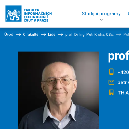
Studijní programy
Úvod
O fakultě
Lidé
prof. Dr. Ing. Petr Kroha, CSc.
Pu
prof
+420
petr.
TH:A