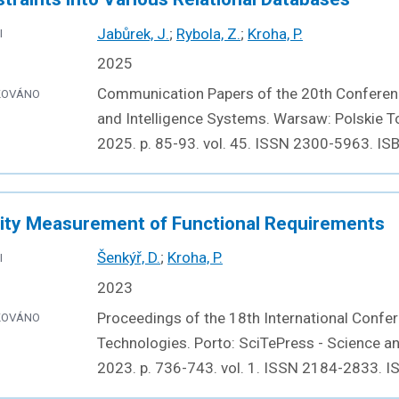
Jabůrek, J.
;
Rybola, Z.
;
Kroha, P.
I
2025
Communication Papers of the 20th Confere
KOVÁNO
and Intelligence Systems. Warsaw: Polskie 
2025. p. 85-93. vol. 45. ISSN 2300-5963. I
ity Measurement of Functional Requirements
Šenkýř, D.
;
Kroha, P.
I
2023
Proceedings of the 18th International Confe
KOVÁNO
Technologies. Porto: SciTePress - Science a
2023. p. 736-743. vol. 1. ISSN 2184-2833. 