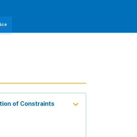
áce
ion of Constraints