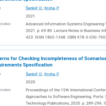
Šenkýř, D.
;
Kroha, P.
I
2021
Advanced Information Systems Engineering 
KOVÁNO
2021. p. 69-80. Lecture Notes in Business In
423. ISSN 1865-1348. ISBN 978-3-030-790
erns for Checking Incompleteness of Scenarios
irements Specification
Šenkýř, D.
;
Kroha, P.
I
2020
Proceedings of the 15th International Confer
KOVÁNO
Approaches to Software Engineering. Porto: 
Technology Publications, 2020. p. 289-296.