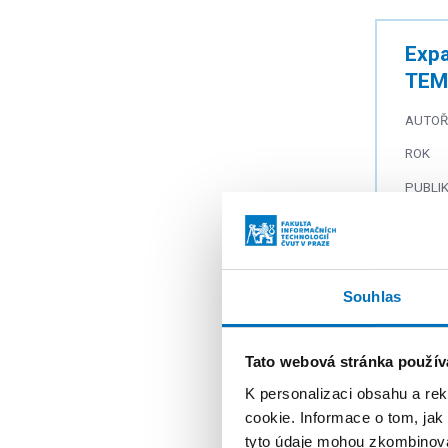
Expa
TEM
AUTOŘ
ROK
PUBLI
Souhlas
Prob
AUTOŘ
Tato webová stránka použív
ROK
K personalizaci obsahu a re
PUBLI
cookie. Informace o tom, jak
tyto údaje mohou zkombinovat