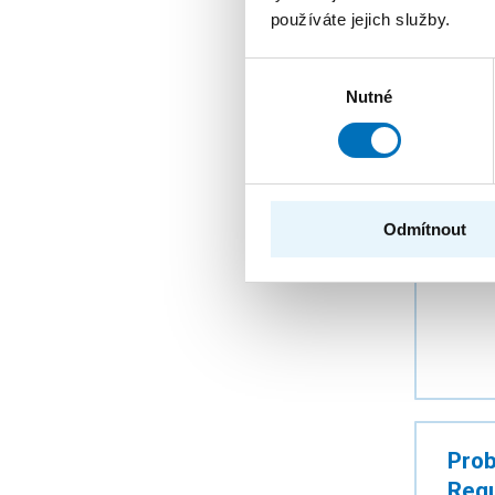
používáte jejich služby.
Výběr
Nutné
souhlasu
Prob
AUTOŘ
Odmítnout
ROK
PUBLI
Prob
Requ