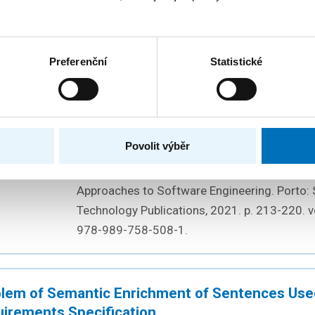
Artificial Intelligence and Applications. vol
978-1-64368-194-8.
Preferenční
Statistické
lem of Inconsistency in Textual Requirements 
Šenkýř, D.
;
Kroha, P.
I
Povolit výběr
2021
Proceedings of the 16th International Confer
KOVÁNO
Approaches to Software Engineering. Porto: 
Technology Publications, 2021. p. 213-220. 
978-989-758-508-1.
lem of Semantic Enrichment of Sentences Used
irements Specification