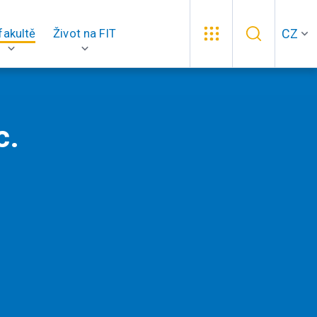
CZ
fakultě
Život na FIT
c.