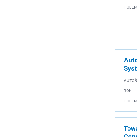
PUBLI
Auto
Syst
AUTOŘ
ROK
PUBLI
Towa
Cons