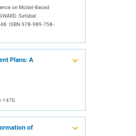
erence on Model-Based
SWARD. Setùbal:
348. ISBN 978-989-758-
nt Plans: A
3-1470.
ormation of