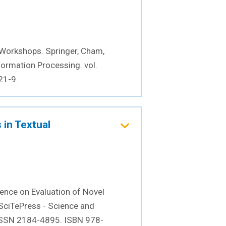
Workshops. Springer, Cham,
formation Processing. vol.
21-9.
 in Textual
ence on Evaluation of Novel
SciTePress - Science and
 ISSN 2184-4895. ISBN 978-