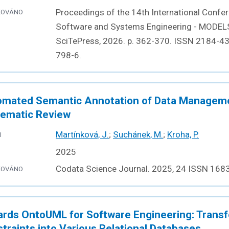
Proceedings of the 14th International Conf
KOVÁNO
Software and Systems Engineering - MODEL
SciTePress, 2026. p. 362-370. ISSN 2184-4
798-6.
mated Semantic Annotation of Data Manageme
ematic Review
Martínková, J.
;
Suchánek, M.
;
Kroha, P.
I
2025
Codata Science Journal. 2025, 24 ISSN 168
KOVÁNO
rds OntoUML for Software Engineering: Transf
traints into Various Relational Databases