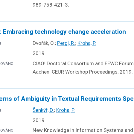
989-758-421-3.
 Embracing technology change acceleration
Dvořák, O.;
Pergl, R.
;
Kroha, P.
I
2019
CIAO! Doctoral Consortium and EEWC Forum
KOVÁNO
Aachen: CEUR Workshop Proceedings, 2019.
erns of Ambiguity in Textual Requirements Spec
Šenkýř, D.
;
Kroha, P.
I
2019
New Knowledge in Information Systems and T
KOVÁNO