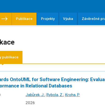
Publikace
Projekty
Výuka
Závěrečné pr
ikace
 publikace
rds OntoUML for Software Engineering: Evaluat
ormance in Relational Databases
Jabůrek, J.
;
Rybola, Z.
;
Kroha, P.
I
2026