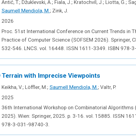
Antić, T.; Džuklevski, A.; Fiala, J.; Kratochvíl, J.; Liotta, G.; S
Saumell Mendiola, M.
; Zink, J.
2026
Proc. 51st International Conference on Current Trends in 
Practice of Computer Science (SOFSEM 2026). Springer, C
532-546. LNCS. vol. 16448. ISSN 1611-3349. ISBN 978-3
 Terrain with Imprecise Viewpoints
Keikha, V.; Löffler, M.;
Saumell Mendiola, M.
; Valtr, P.
2025
36th International Workshop on Combinatorial Algorithms
2025). Wien: Springer, 2025. p. 3-16. vol. 15885. ISSN 16
978-3-031-98740-3.