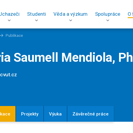
Uchazeči
Studenti
Věda a výzkum
Spolupráce
O 
Publikace
ia Saumell Mendiola, Ph
.cvut.cz
ikace
Projekty
Výuka
Závěrečné práce