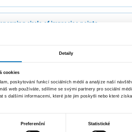
panning circle of imprecise points
Acharyya, A.; Jallu, R.K.; Keikha, V.; Löffler, M.;
Saumell Mendi
2022
Detaily
Theoretical Computer Science. 2022, 2022 (930) 116-127
3975.
á cookies
klam, poskytování funkcí sociálních médií a analýze naší návšt
Spanning Circle in Imprecise Setup
 náš web používáte, sdílíme se svými partnery pro sociální média
 s dalšími informacemi, které jste jim poskytli nebo které získa
Acharyya, A.; Jallu, R.K.; Keikha, V.; Löffler, M.;
Saumell Mendi
2021
27th International Computing and Combinatorics Confer
Preferenční
Statistické
2021). Cham: Springer, 2021. p. 257-268. vol. 13025. ISB