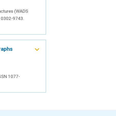
ructures (WADS
N 0302-9743.
Graphs
 ISSN 1077-