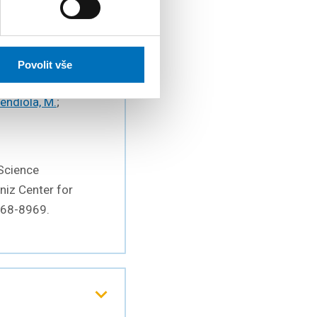
Povolit vše
 Viewsheds
endiola, M.
;
Science
niz Center for
1868-8969.