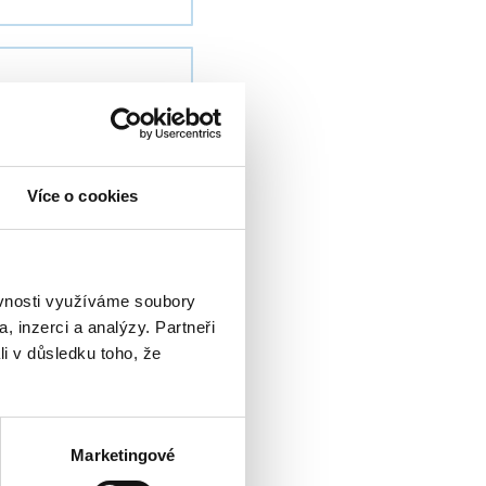
ola, M.
Více o cookies
. ISSN 0304-
ěvnosti využíváme soubory
, inzerci a analýzy. Partneři
li v důsledku toho, že
ola, M.
ence (COCOON
Marketingové
N 978-3-030-