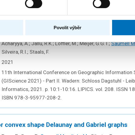
89542-6.
Povolit výběr
ness: Theoretical Grounds for High Complexity
Acharyya, A.; Jallu, R.K.; Löffler, M.; Meijer, G.G.T.;
Saumell M
Silveira, R.I.; Staals, F.
2021
11th International Conference on Geographic Information 
(GIScience 2021) - Part II. Wadern: Schloss Dagstuhl - Leib
Informatics, 2021. p. 10:1-10:16. LIPICS. vol. 208. ISSN 
ISBN 978-3-95977-208-2.
for convex shape Delaunay and Gabriel graphs