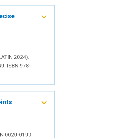
ecise
LATIN 2024).
49. ISBN 978-
oints
SSN 0020-0190.