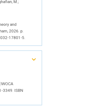
aghafian, M.;
Theory and
ham, 2026. p.
-032-17801-5.
 (IWOCA
11-3349. ISBN