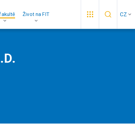
CZ
fakultě
Život na FIT
.D.