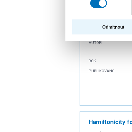
Odmítnout
Terrain Prickli
AUTOŘI
ROK
PUBLIKOVÁNO
Hamiltonicity 