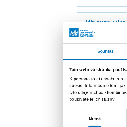
Minimum color s
AUTOŘI
ROK
Souhlas
PUBLIKOVÁNO
Tato webová stránka použív
K personalizaci obsahu a re
Minimum Color 
cookie. Informace o tom, jak
tyto údaje mohou zkombinovat
AUTOŘI
používáte jejich služby.
ROK
Výběr
PUBLIKOVÁNO
Nutné
souhlasu