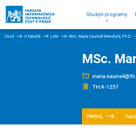
Studijní programy
Úvod
O fakultě
Lidé
MSc. Maria Saumell Mendiola, Ph.D.
MSc. Mar
maria.saumell@fit
TH:A-1237
PROFIL
Publ