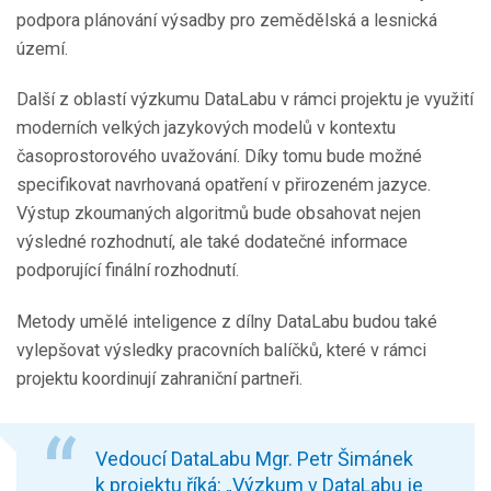
podpora plánování výsadby pro zemědělská a lesnická
území.
Další z oblastí výzkumu DataLabu v rámci projektu je využití
moderních velkých jazykových modelů v kontextu
časoprostorového uvažování. Díky tomu bude možné
specifikovat navrhovaná opatření v přirozeném jazyce.
Výstup zkoumaných algoritmů bude obsahovat nejen
výsledné rozhodnutí, ale také dodatečné informace
podporující finální rozhodnutí.
Metody umělé inteligence z dílny DataLabu budou také
vylepšovat výsledky pracovních balíčků, které v rámci
projektu koordinují zahraniční partneři.
Vedoucí DataLabu Mgr. Petr Šimánek
k projektu říká: „Výzkum v DataLabu je