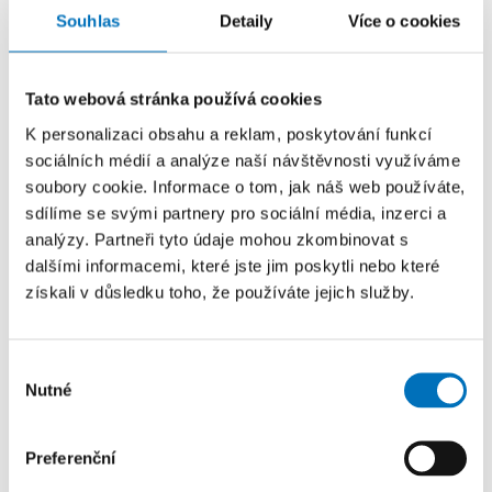
Souhlas
Detaily
Více o cookies
Tento projekt získal finanční prostředky z výzkumného
a inovačního programu Evropské unie Horizont Europe na
základě grantové dohody č. 101136910.
Tato webová stránka používá cookies
K personalizaci obsahu a reklam, poskytování funkcí
sociálních médií a analýze naší návštěvnosti využíváme
soubory cookie. Informace o tom, jak náš web používáte,
sdílíme se svými partnery pro sociální média, inzerci a
analýzy. Partneři tyto údaje mohou zkombinovat s
dalšími informacemi, které jste jim poskytli nebo které
získali v důsledku toho, že používáte jejich služby.
Výběr
Nutné
souhlasu
Preferenční