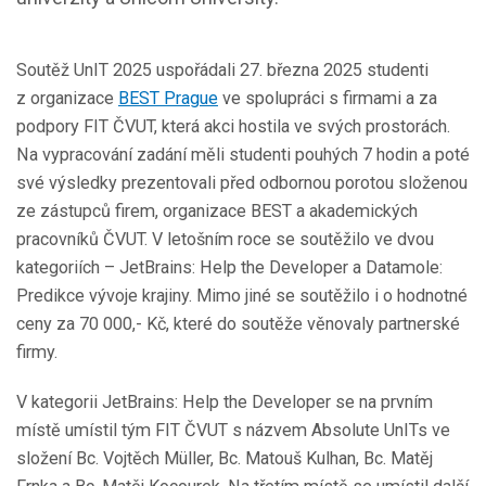
Soutěž UnIT 2025 uspořádali 27. března 2025 studenti
z organizace
BEST Prague
ve spolupráci s firmami a za
podpory FIT ČVUT, která akci hostila ve svých prostorách.
Na vypracování zadání měli studenti pouhých 7 hodin a poté
své výsledky prezentovali před odbornou porotou složenou
ze zástupců firem, organizace BEST a akademických
pracovníků ČVUT. V letošním roce se soutěžilo ve dvou
kategoriích – JetBrains: Help the Developer a Datamole:
Predikce vývoje krajiny. Mimo jiné se soutěžilo i o hodnotné
ceny za 70 000,- Kč, které do soutěže věnovaly partnerské
firmy.
V kategorii JetBrains: Help the Developer se na prvním
místě umístil tým FIT ČVUT s názvem Absolute UnITs ve
složení Bc. Vojtěch Müller, Bc. Matouš Kulhan, Bc. Matěj