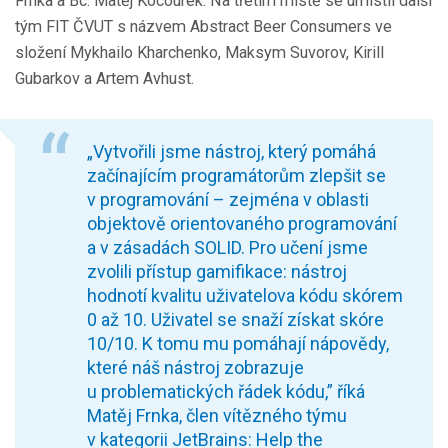
Frnka a Bc. Matěj Kocourek. Na třetím místě se umístil další
tým FIT ČVUT s názvem Abstract Beer Consumers ve
složení Mykhailo Kharchenko, Maksym Suvorov, Kirill
Gubarkov a Artem Avhust.
„Vytvořili jsme nástroj, který pomáhá
začínajícím programátorům zlepšit se
v programování – zejména v oblasti
objektově orientovaného programování
a v zásadách SOLID. Pro učení jsme
zvolili přístup gamifikace: nástroj
hodnotí kvalitu uživatelova kódu skórem
0 až 10. Uživatel se snaží získat skóre
10/10. K tomu mu pomáhají nápovědy,
které náš nástroj zobrazuje
u problematických řádek kódu,” říká
Matěj Frnka, člen vítězného týmu
v kategorii JetBrains: Help the