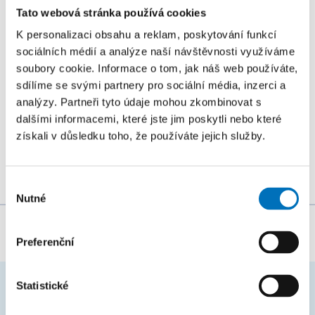
Tato webová stránka používá cookies
K personalizaci obsahu a reklam, poskytování funkcí
26. 8. – 27. 8. 2026
sociálních médií a analýze naší návštěvnosti využíváme
Summer Stringmasters 2026
soubory cookie. Informace o tom, jak náš web používáte,
KONFERENCE
sdílíme se svými partnery pro sociální média, inzerci a
analýzy. Partneři tyto údaje mohou zkombinovat s
StringMasters sdružuje výzkumné pracovníky v oblasti
dalšími informacemi, které jste jim poskytli nebo které
řetězcových algoritmů na všech úrovních (starší,
získali v důsledku toho, že používáte jejich služby.
mladší a zejména...
Výběr
Nutné
souhlasu
Za obsah stránky zodpovídá:
Bc. Veronika Dvořáková
Preferenční
Statistické
ČASTO HLEDÁTE