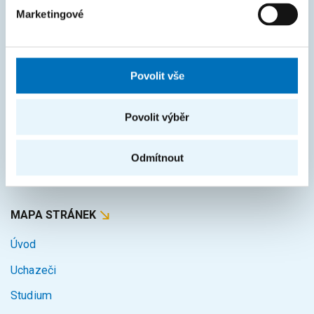
Marketingové
Harmonogram akademického roku
Studijní oddělení
Průvodce studiem
Povolit vše
Rozcestník systémů
Povolit výběr
KOS
Courses
Odmítnout
Intranet
MAPA STRÁNEK
Úvod
Uchazeči
Studium