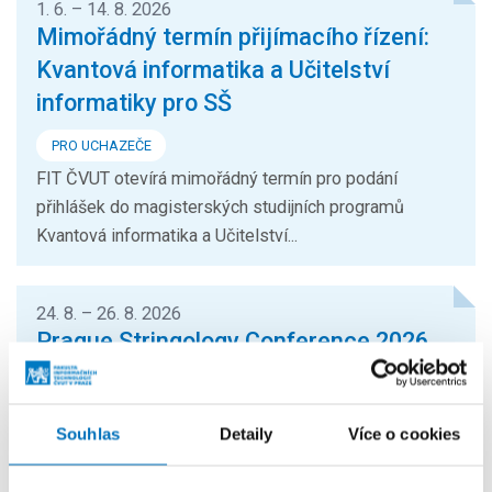
1. 6. – 14. 8. 2026
Mimořádný termín přijímacího řízení:
Kvantová informatika a Učitelství
informatiky pro SŠ
PRO UCHAZEČE
FIT ČVUT otevírá mimořádný termín pro podání
přihlášek do magisterských studijních programů
Kvantová informatika a Učitelství...
24. 8. – 26. 8. 2026
Prague Stringology Conference 2026
KONFERENCE
Přednášky zahraničních odborníků z oblasti
Souhlas
Detaily
Více o cookies
stringologie a dalších příbuzných témat si můžete
přijít poslechnout na mezinárodní...