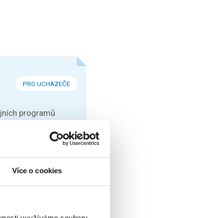
PRO UCHAZEČE
ijních programů
Více o cookies
KONFERENCE
t si můžete přijít
ěvnosti využíváme soubory