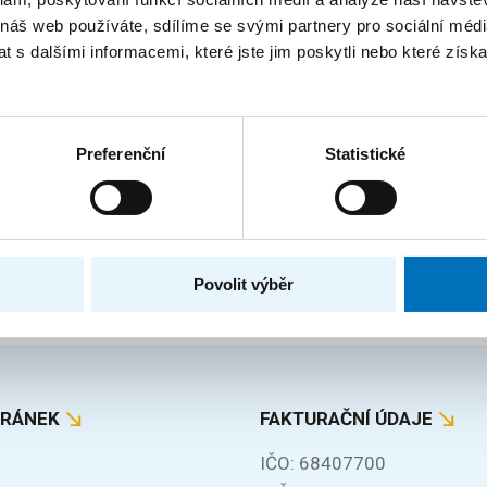
 náš web používáte, sdílíme se svými partnery pro sociální média
 s dalšími informacemi, které jste jim poskytli nebo které získa
masters 2026
je výzkumné pracovníky v oblasti řetězcových algoritmů na
éna...
Preferenční
Statistické
Povolit výběr
Za obsah stránky zodpovídá:
Bc. Veronika Dvořáková
TRÁNEK
FAKTURAČNÍ ÚDAJE
IČO: 68407700