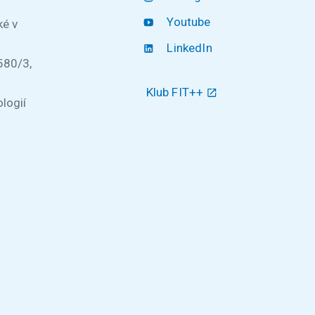
Youtube
ké v
LinkedIn
580/3,
Klub FIT++
logií