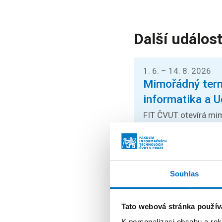
Další událost
1. 6. – 14. 8. 2026
Mimořádný termí
informatika a U
FIT ČVUT otevírá mim
Kvantová informatika a
24. 8. – 26. 8. 2026
Souhlas
Prague Stringo
Přednášky zahraničníc
Tato webová stránka použív
poslechnout na mezin
K personalizaci obsahu a re