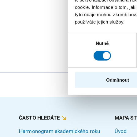
cookie. Informace o tom, jak
tyto údaje mohou zkombinovat
26. 8. – 27. 8. 2026
používáte jejich služby.
Summer String
StringMasters sdružu
Výběr
(starší, mladší a zejm
Nutné
souhlasu
Odmítnout
ČASTO HLEDÁTE
MAPA S
Harmonogram akademického roku
Úvod