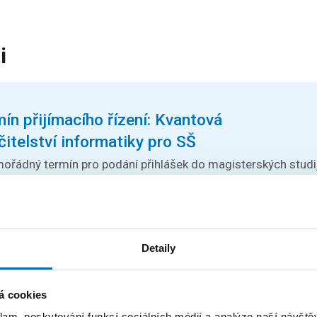
i
n přijímacího řízení: Kvantová
čitelství informatiky pro SŠ
ořádný termín pro podání přihlášek do magisterských stud
 Učitelství...
Detaily
logy Conference 2026
h odborníků z oblasti stringologie a dalších příbuzných téma
á cookies
árodní...
klam, poskytování funkcí sociálních médií a analýze naší návšt