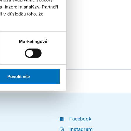
, inzerci a analýzy. Partneři
li v důsledku toho, že
KONFERENCE
 všech úrovních
Marketingové
Povolit vše
Facebook
Instagram