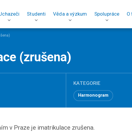
Uchazeči
Studenti
Věda a výzkum
Spolupráce
O 
ušena)
ace (zrušena)
KATEGORIE
Harmonogram
ím v Praze je imatrikulace zrušena.