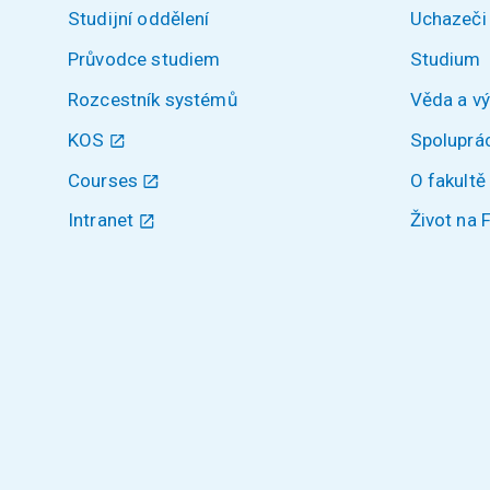
Studijní oddělení
Uchazeči
Průvodce studiem
Studium
Rozcestník systémů
Věda a v
KOS
Spoluprá
Courses
O fakultě
Intranet
Život na 