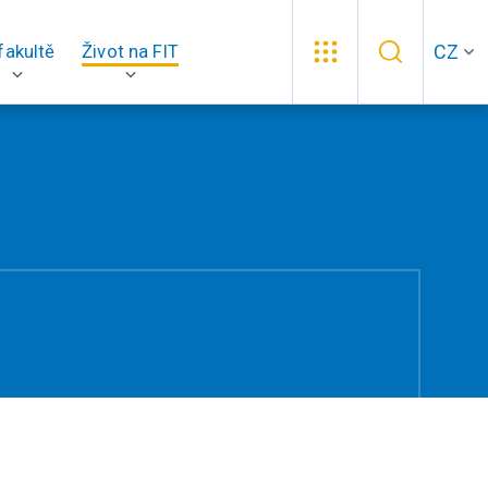
CZ
fakultě
Život na FIT