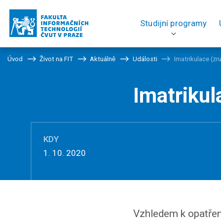
Studijní programy
Úvod
Život na FIT
Aktuálně
Události
Imatrikulace (zr
Imatrikul
KDY
1. 10. 2020
Vzhledem k opatřen