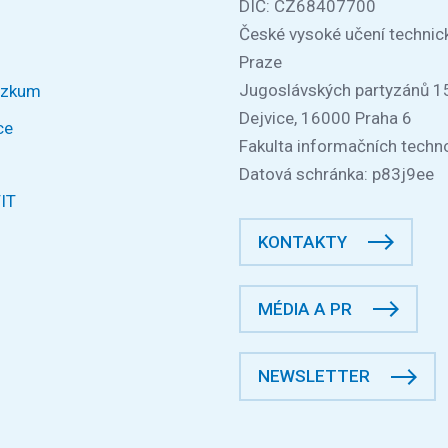
DIČ: CZ68407700
České vysoké učení technic
Praze
Jugoslávských partyzánů 1
ýzkum
Dejvice, 16000 Praha 6
ce
Fakulta informačních techno
Datová schránka: p83j9ee
FIT
KONTAKTY
MÉDIA A PR
NEWSLETTER