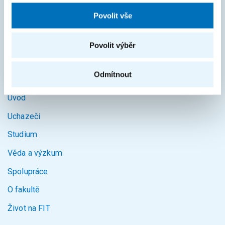
KOS
Povolit vše
Courses
Povolit výběr
Intranet
Odmítnout
MAPA STRÁNEK
Úvod
Uchazeči
Studium
Věda a výzkum
Spolupráce
O fakultě
Život na FIT