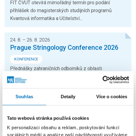
FIT ČVUT otevírá mimořádný termín pro podání
přihlášek do magisterských studijních programů
Kvantová informatika a Učitelství...
24. 8. – 26. 8. 2026
Prague Stringology Conference 2026
KONFERENCE
Přednášky zahraničních odborníků z oblasti
stringologie a dalších příbuzných témat si můžete
přijít poslechnout na mezinárodní...
Souhlas
Detaily
Více o cookies
26. 8. – 27. 8. 2026
Summer Stringmasters 2026
Tato webová stránka používá cookies
KONFERENCE
K personalizaci obsahu a reklam, poskytování funkcí
StringMasters sdružuje výzkumné pracovníky v oblasti
sociálních médií a analýze naší návštěvnosti využíváme