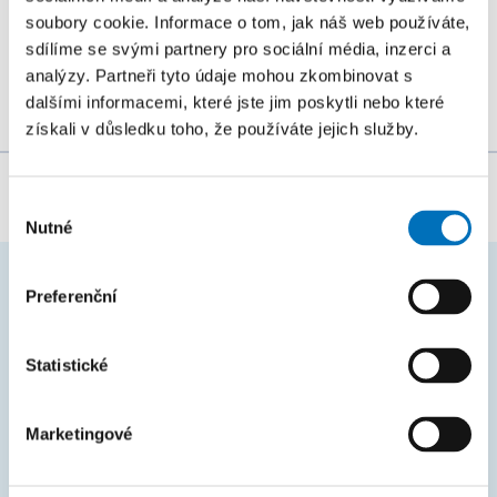
řetězcových algoritmů na všech úrovních (starší,
soubory cookie. Informace o tom, jak náš web používáte,
sdílíme se svými partnery pro sociální média, inzerci a
mladší a zejména...
analýzy. Partneři tyto údaje mohou zkombinovat s
dalšími informacemi, které jste jim poskytli nebo které
získali v důsledku toho, že používáte jejich služby.
Za obsah stránky zodpovídá:
Bc. Veronika Dvořáková
Výběr
Nutné
souhlasu
Preferenční
ČASTO HLEDÁTE
Harmonogram akademického roku
Statistické
Studijní oddělení
Marketingové
Průvodce studiem
Rozcestník systémů