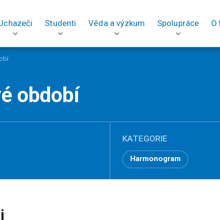
Uchazeči
Studenti
Věda a výzkum
Spolupráce
O 
obí
é období
KATEGORIE
Harmonogram
i