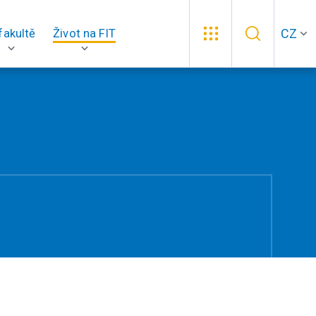
CZ
fakultě
Život na FIT