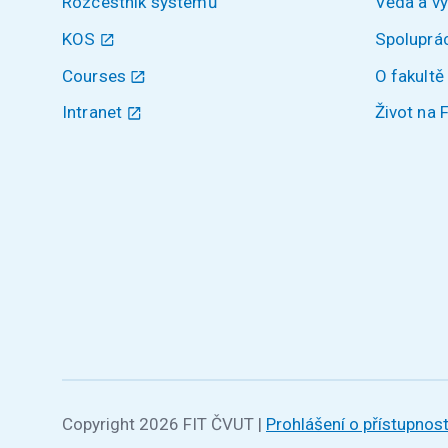
Rozcestník systémů
Věda a v
KOS
Spoluprá
Courses
O fakultě
Intranet
Život na 
Copyright 2026 FIT ČVUT
|
Prohlášení o přístupnost