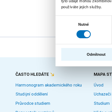
tyto údaje mohou zkombinovat
StringMasters sdružu
používáte jejich služby.
(starší, mladší a zejm
Výběr
Nutné
souhlasu
Odmítnout
ČASTO HLEDÁTE
MAPA S
Harmonogram akademického roku
Úvod
Studijní oddělení
Uchazeči
Průvodce studiem
Studium