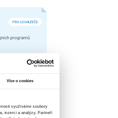
PRO UCHAZEČE
ijních programů
KONFERENCE
t si můžete přijít
Více o cookies
ěvnosti využíváme soubory
, inzerci a analýzy. Partneři
KONFERENCE