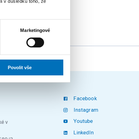
li v důsledku toho, že
 všech úrovních
Marketingové
Povolit vše
Facebook
Instagram
Youtube
ké v
LinkedIn