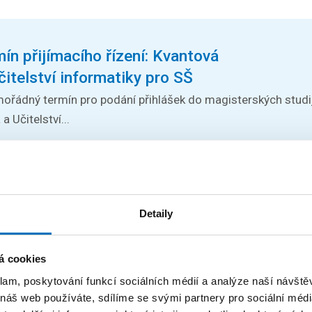
n přijímacího řízení: Kvantová
čitelství informatiky pro SŠ
ořádný termín pro podání přihlášek do magisterských stud
 Učitelství...
logy Conference 2026
h odborníků z oblasti stringologie a dalších příbuzných téma
Detaily
árodní...
á cookies
klam, poskytování funkcí sociálních médií a analýze naší návšt
 náš web používáte, sdílíme se svými partnery pro sociální média
masters 2026