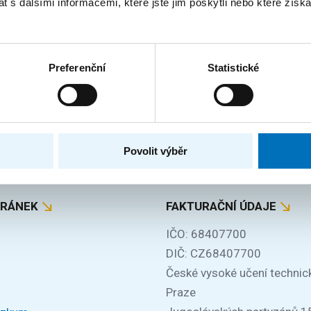
 s dalšími informacemi, které jste jim poskytli nebo které získa
je výzkumné pracovníky v oblasti řetězcových algoritmů na
éna...
Preferenční
Statistické
Za obsah stránky zodpovídá:
Bc. Veronika Dvořáková
Povolit výběr
TRÁNEK
FAKTURAČNÍ ÚDAJE
IČO: 68407700
DIČ: CZ68407700
České vysoké učení technic
Praze