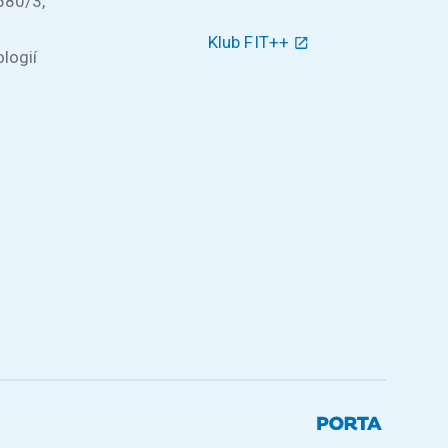
580/3,
Klub FIT++
logií