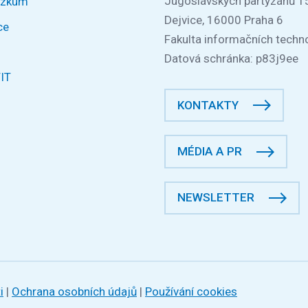
Jugoslávských partyzánů 1
ýzkum
Dejvice, 16000 Praha 6
ce
Fakulta informačních techno
Datová schránka: p83j9ee
FIT
KONTAKTY
MÉDIA A PR
NEWSLETTER
i
|
Ochrana osobních údajů
|
Používání cookies