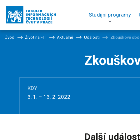
Studijní programy
Úvod
Život na FIT
Aktuálně
Události
Zkouškové obd
Zkouškov
KDY
3. 1. – 13. 2. 2022
Další událost