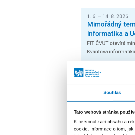
1. 6. – 14. 8. 2026
Mimořádný termí
informatika a U
FIT ČVUT otevírá mim
Kvantová informatika a
24. 8. – 26. 8. 2026
Prague Stringo
Přednášky zahraničníc
Souhlas
poslechnout na mezin
Tato webová stránka použív
K personalizaci obsahu a re
26. 8. – 27. 8. 2026
cookie. Informace o tom, jak
Summer String