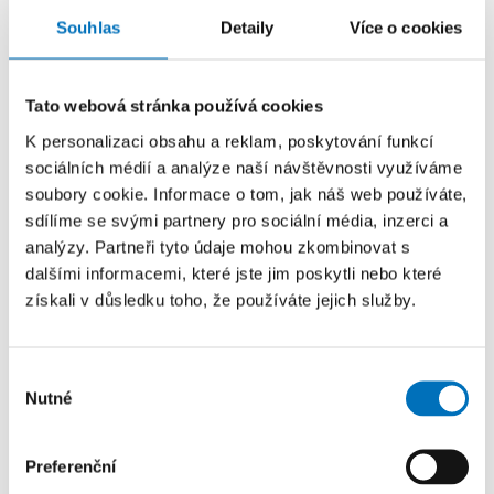
Prague Stringology Conference 2026
Souhlas
Detaily
Více o cookies
KONFERENCE
Přednášky zahraničních odborníků z oblasti
Tato webová stránka používá cookies
stringologie a dalších příbuzných témat si můžete
K personalizaci obsahu a reklam, poskytování funkcí
přijít poslechnout na mezinárodní...
sociálních médií a analýze naší návštěvnosti využíváme
soubory cookie. Informace o tom, jak náš web používáte,
sdílíme se svými partnery pro sociální média, inzerci a
26. 8. – 27. 8. 2026
analýzy. Partneři tyto údaje mohou zkombinovat s
Summer Stringmasters 2026
dalšími informacemi, které jste jim poskytli nebo které
získali v důsledku toho, že používáte jejich služby.
KONFERENCE
StringMasters sdružuje výzkumné pracovníky v oblasti
řetězcových algoritmů na všech úrovních (starší,
Výběr
mladší a zejména...
Nutné
souhlasu
Preferenční