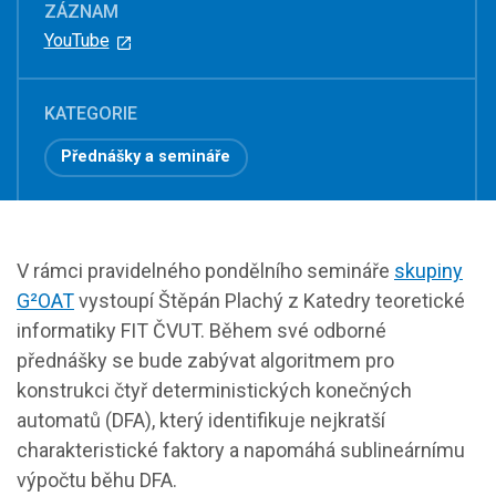
ZÁZNAM
YouTube
KATEGORIE
Přednášky a semináře
V rámci pravidelného pondělního semináře
skupiny
G²OAT
vystoupí Štěpán Plachý z Katedry teoretické
informatiky FIT ČVUT. Během své odborné
přednášky se bude zabývat algoritmem pro
konstrukci čtyř deterministických konečných
automatů (DFA), který identifikuje nejkratší
charakteristické faktory a napomáhá sublineárnímu
výpočtu běhu DFA.