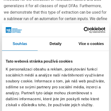
generalizes it for all classes of input DFAs. Furthermore,
we demonstrate that this type of extraction can be used for
a sublinear run of an automaton for certain inputs. We define
a positive position run of a deterministic finite automaton,
representing all positions in an input string where the
automaton reaches a final state. Finally, we present an
Souhlas
Detaily
Více o cookies
algorithm for computing the positive position run of the
automaton, which utilizes pattern set matching of its
shortest forbidden factors and its shortest allowed
Tato webová stránka používá cookies
suffixes, provided that the sets are finite. We showcase the
K personalizaci obsahu a reklam, poskytování funkcí
computation of the positive position run of a local
sociálních médií a analýze naší návštěvnosti využíváme
automaton using backward pattern matching, which can
soubory cookie. Informace o tom, jak náš web používáte,
achieve sublinear time.
sdílíme se svými partnery pro sociální média, inzerci a
analýzy. Partneři tyto údaje mohou zkombinovat s
dalšími informacemi, které jste jim poskytli nebo které
Další události
získali v důsledku toho, že používáte jejich služby.