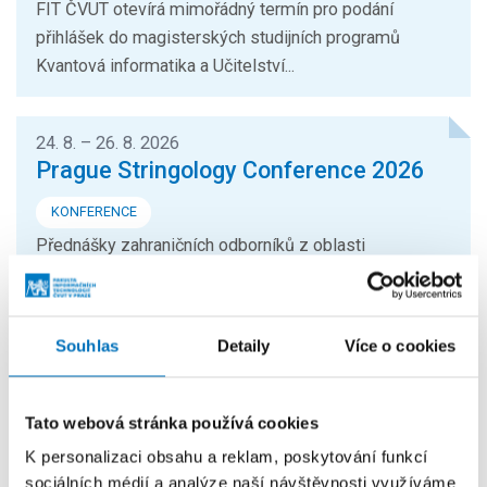
FIT ČVUT otevírá mimořádný termín pro podání
přihlášek do magisterských studijních programů
Kvantová informatika a Učitelství...
24. 8. – 26. 8. 2026
Prague Stringology Conference 2026
KONFERENCE
Přednášky zahraničních odborníků z oblasti
stringologie a dalších příbuzných témat si můžete
přijít poslechnout na mezinárodní...
Souhlas
Detaily
Více o cookies
26. 8. – 27. 8. 2026
Summer Stringmasters 2026
Tato webová stránka používá cookies
KONFERENCE
K personalizaci obsahu a reklam, poskytování funkcí
StringMasters sdružuje výzkumné pracovníky v oblasti
sociálních médií a analýze naší návštěvnosti využíváme