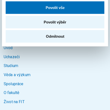
KOS
Povolit vše
Courses
Povolit výběr
Intranet
Odmítnout
MAPA STRÁNEK
Úvod
Uchazeči
Studium
Věda a výzkum
Spolupráce
O fakultě
Život na FIT