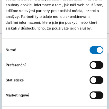
řetězcových algoritmů na všech úrovních (starší,
soubory cookie. Informace o tom, jak náš web používáte,
sdílíme se svými partnery pro sociální média, inzerci a
mladší a zejména...
analýzy. Partneři tyto údaje mohou zkombinovat s
dalšími informacemi, které jste jim poskytli nebo které
získali v důsledku toho, že používáte jejich služby.
Za obsah stránky zodpovídá:
Bc. Veronika Dvořáková
Výběr
Nutné
souhlasu
Preferenční
ČASTO HLEDÁTE
Harmonogram akademického roku
Statistické
Studijní oddělení
Marketingové
Průvodce studiem
Rozcestník systémů