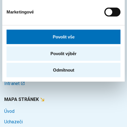
ČASTO HLEDÁTE
Marketingové
Harmonogram akademického roku
Studijní oddělení
Povolit vše
Průvodce studiem
Rozcestník systémů
Povolit výběr
KOS
Odmítnout
Courses
Intranet
MAPA STRÁNEK
Úvod
Uchazeči