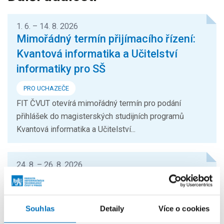
1. 6. – 14. 8. 2026
Mimořádný termín přijímacího řízení:
Kvantová informatika a Učitelství
informatiky pro SŠ
PRO UCHAZEČE
FIT ČVUT otevírá mimořádný termín pro podání
přihlášek do magisterských studijních programů
Kvantová informatika a Učitelství...
24. 8. – 26. 8. 2026
Prague Stringology Conference 2026
KONFERENCE
Souhlas
Detaily
Více o cookies
Přednášky zahraničních odborníků z oblasti