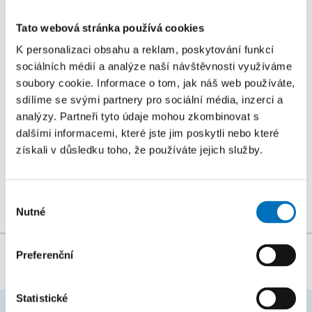
stringologie a dalších příbuzných témat si můžete
přijít poslechnout na mezinárodní...
Tato webová stránka používá cookies
K personalizaci obsahu a reklam, poskytování funkcí
sociálních médií a analýze naší návštěvnosti využíváme
26. 8. – 27. 8. 2026
Summer Stringmasters 2026
soubory cookie. Informace o tom, jak náš web používáte,
sdílíme se svými partnery pro sociální média, inzerci a
KONFERENCE
analýzy. Partneři tyto údaje mohou zkombinovat s
StringMasters sdružuje výzkumné pracovníky v oblasti
dalšími informacemi, které jste jim poskytli nebo které
získali v důsledku toho, že používáte jejich služby.
řetězcových algoritmů na všech úrovních (starší,
mladší a zejména...
Výběr
Nutné
souhlasu
Preferenční
Za obsah stránky zodpovídá:
Bc. Veronika Dvořáková
Statistické