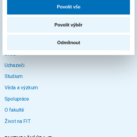
KOS
Povolit vše
Courses
Intranet
Povolit výběr
MAPA STRÁNEK
Odmítnout
Úvod
Uchazeči
Studium
Věda a výzkum
Spolupráce
O fakultě
Život na FIT