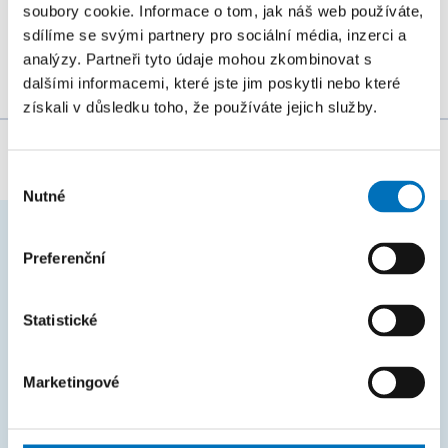
řetězcových algoritmů na všech úrovních (starší,
soubory cookie. Informace o tom, jak náš web používáte,
mladší a zejména...
sdílíme se svými partnery pro sociální média, inzerci a
analýzy. Partneři tyto údaje mohou zkombinovat s
dalšími informacemi, které jste jim poskytli nebo které
získali v důsledku toho, že používáte jejich služby.
Za obsah stránky zodpovídá:
Bc. Veronika Dvořáková
Výběr
Nutné
souhlasu
Preferenční
ČASTO HLEDÁTE
Harmonogram akademického roku
Statistické
Studijní oddělení
Průvodce studiem
Marketingové
Rozcestník systémů