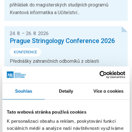
přihlášek do magisterských studijních programů
Kvantová informatika a Učitelství...
24. 8. – 26. 8. 2026
Prague Stringology Conference 2026
KONFERENCE
Přednášky zahraničních odborníků z oblasti
stringologie a dalších příbuzných témat si můžete
přijít poslechnout na mezinárodní...
Souhlas
Detaily
Více o cookies
26. 8. – 27. 8. 2026
Summer Stringmasters 2026
Tato webová stránka používá cookies
KONFERENCE
K personalizaci obsahu a reklam, poskytování funkcí
StringMasters sdružuje výzkumné pracovníky v oblasti
sociálních médií a analýze naší návštěvnosti využíváme