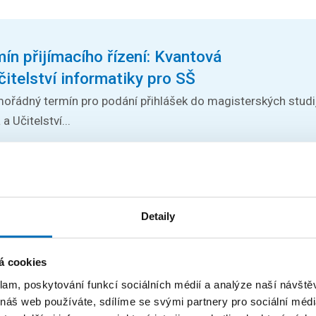
n přijímacího řízení: Kvantová
čitelství informatiky pro SŠ
ořádný termín pro podání přihlášek do magisterských stud
 Učitelství...
logy Conference 2026
h odborníků z oblasti stringologie a dalších příbuzných téma
Detaily
árodní...
á cookies
klam, poskytování funkcí sociálních médií a analýze naší návšt
 náš web používáte, sdílíme se svými partnery pro sociální média
masters 2026