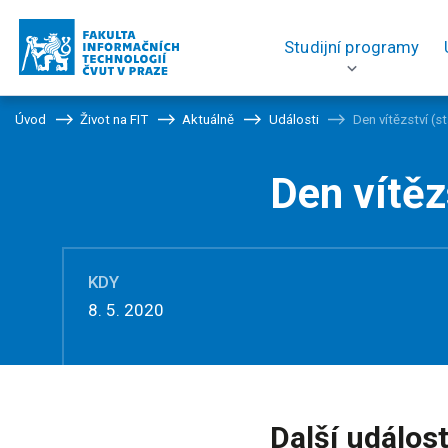
Studijní programy
Úvod
Život na FIT
Aktuálně
Události
Den vítězství (s
Den vítěz
KDY
8. 5. 2020
Další událost