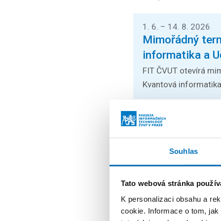
1. 6. – 14. 8. 2026
Mimořádný termí
informatika a U
FIT ČVUT otevírá mim
Kvantová informatika a
24. 8. – 26. 8. 2026
Prague Stringo
Přednášky zahraničníc
Souhlas
poslechnout na mezin
Tato webová stránka použív
K personalizaci obsahu a re
26. 8. – 27. 8. 2026
cookie. Informace o tom, jak
Summer String