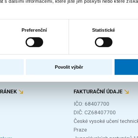
 s dalšími informacemi, které jste jim poskytli nebo které získa
je výzkumné pracovníky v oblasti řetězcových algoritmů na
éna...
Preferenční
Statistické
Za obsah stránky zodpovídá:
Bc. Veronika Dvořáková
Povolit výběr
TRÁNEK
FAKTURAČNÍ ÚDAJE
IČO: 68407700
DIČ: CZ68407700
České vysoké učení technic
Praze