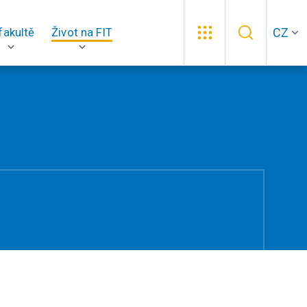
CZ
fakultě
Život na FIT