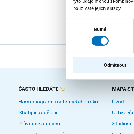
tyto údaje mohou zkombinovat
StringMasters sdružu
používáte jejich služby.
(starší, mladší a zejm
Výběr
Nutné
souhlasu
Odmítnout
ČASTO HLEDÁTE
MAPA S
Harmonogram akademického roku
Úvod
Studijní oddělení
Uchazeči
Průvodce studiem
Studium