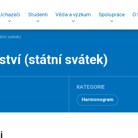
Uchazeči
Studenti
Věda a výzkum
Spolupráce
O 
tátní svátek)
ství (státní svátek)
KATEGORIE
Harmonogram
i