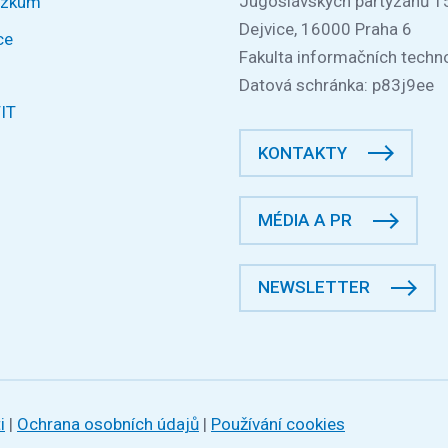
Jugoslávských partyzánů 1
ýzkum
Dejvice, 16000 Praha 6
ce
Fakulta informačních techno
Datová schránka: p83j9ee
FIT
KONTAKTY
MÉDIA A PR
NEWSLETTER
i
|
Ochrana osobních údajů
|
Používání cookies