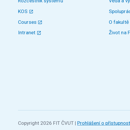
Rozcestník systémů
Věda a v
KOS
Spoluprá
Courses
O fakultě
Intranet
Život na 
Copyright 2026 FIT ČVUT
|
Prohlášení o přístupnost