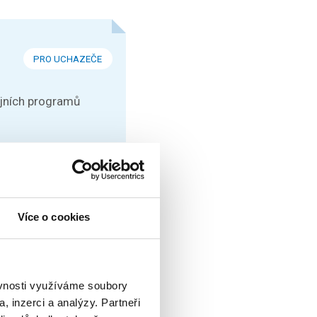
PRO UCHAZEČE
ijních programů
KONFERENCE
t si můžete přijít
Více o cookies
ěvnosti využíváme soubory
, inzerci a analýzy. Partneři
KONFERENCE