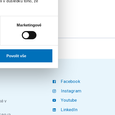
li v důsledku toho, že
 všech úrovních
Marketingové
Povolit vše
Facebook
Instagram
Youtube
ké v
LinkedIn