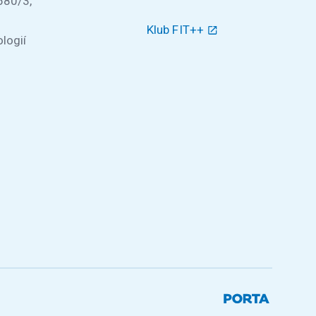
580/3,
Klub FIT++
logií