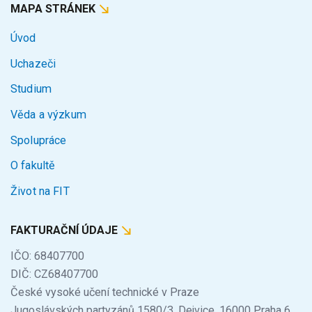
MAPA STRÁNEK
Úvod
Uchazeči
Studium
Věda a výzkum
Spolupráce
O fakultě
Život na FIT
FAKTURAČNÍ ÚDAJE
IČO: 68407700
DIČ: CZ68407700
České vysoké učení technické v Praze
Jugoslávských partyzánů 1580/3, Dejvice, 16000 Praha 6