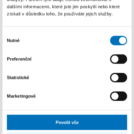
dalšími informacemi, které jste jim poskytli nebo které
získali v důsledku toho, že používáte jejich služby.
Výběr
Nejen používat AI, ale tvořit ji. Středoškoláci na FIT
Nutné
souhlasu
ČVUT vyvinuli vlastní inteligentní aplikace
29. 7. 2026
Preferenční
28 středoškoláků se zúčastnilo Letní školy aplikované AI,
která proběhla na FIT ČVUT.
Statistické
Marketingové
Povolit vše