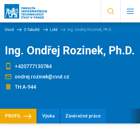
Úvod
O fakultě
Lidé
Ing. Ondřej Rozinek, Ph.D.
Ing. Ondřej Rozinek, Ph.D.
+420777130784
ondrej.rozinek@cvut.cz
TH:A-944
PROFIL
Výuka
Závěrečné práce