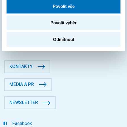
FAKTURAČNÍ ÚDAJE
Povolit vše
IČO: 68407700
DIČ: CZ68407700
Povolit výběr
České vysoké učení technické v Praze
Jugoslávských partyzánů 1580/3, Dejvice, 16000 Praha 6
Odmítnout
Fakulta informačních technologií
Datová schránka: p83j9ee
KONTAKTY
MÉDIA A PR
NEWSLETTER
Facebook