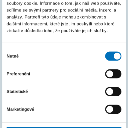
KOS
soubory cookie. Informace o tom, jak náš web používáte,
sdílíme se svými partnery pro sociální média, inzerci a
Courses
analýzy. Partneři tyto údaje mohou zkombinovat s
Intranet
dalšími informacemi, které jste jim poskytli nebo které
získali v důsledku toho, že používáte jejich služby.
MAPA STRÁNEK
Úvod
Výběr
Nutné
souhlasu
Uchazeči
Studium
Preferenční
Věda a výzkum
Statistické
Spolupráce
O fakultě
Marketingové
Život na FIT