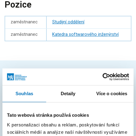
Pozice
zaměstnanec
Studijní oddělení
zaměstnanec
Katedra softwarového inženýrství
ČASTO HLEDÁTE
Harmonogram akademického roku
Souhlas
Detaily
Více o cookies
Studijní oddělení
Průvodce studiem
Tato webová stránka používá cookies
K personalizaci obsahu a reklam, poskytování funkcí
Rozcestník systémů
sociálních médií a analýze naší návštěvnosti využíváme