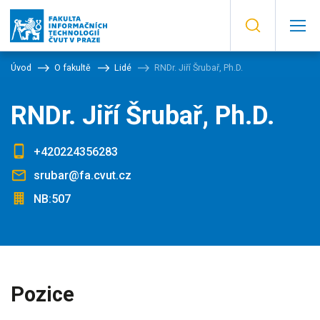
Úvod
O fakultě
Lidé
RNDr. Jiří Šrubař, Ph.D.
RNDr. Jiří Šrubař, Ph.D.
+420224356283
srubar@fa.cvut.cz
NB:507
Pozice