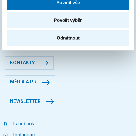
Povolit vše
IČO: 68407700
DIČ: CZ68407700
České vysoké učení technické v Praze
Povolit výběr
Jugoslávských partyzánů 1580/3, Dejvice, 16000 Praha 6
Fakulta informačních technologií
Odmítnout
Datová schránka: p83j9ee
KONTAKTY
MÉDIA A PR
NEWSLETTER
Facebook
Instagram