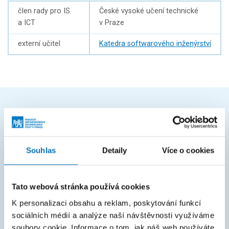
člen rady pro IS
České vysoké učení technické
a ICT
v Praze
externí učitel
Katedra softwarového inženýrství
ČASTO HLEDÁTE
Harmonogram akademického roku
Souhlas
Detaily
Více o cookies
Studijní oddělení
Průvodce studiem
Tato webová stránka používá cookies
Rozcestník systémů
K personalizaci obsahu a reklam, poskytování funkcí
sociálních médií a analýze naší návštěvnosti využíváme
KOS
soubory cookie. Informace o tom, jak náš web používáte,