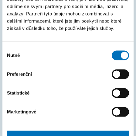
Courses
sdílíme se svými partnery pro sociální média, inzerci a
analýzy. Partneři tyto údaje mohou zkombinovat s
Intranet
dalšími informacemi, které jste jim poskytli nebo které
získali v důsledku toho, že používáte jejich služby.
MAPA STRÁNEK
Úvod
Výběr
Nutné
Uchazeči
souhlasu
Studium
Preferenční
Věda a výzkum
Spolupráce
Statistické
O fakultě
Život na FIT
Marketingové
FAKTURAČNÍ ÚDAJE