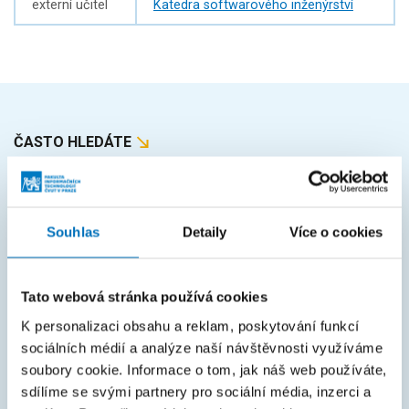
externí učitel
Katedra softwarového inženýrství
ČASTO HLEDÁTE
Harmonogram akademického roku
Studijní oddělení
Souhlas
Detaily
Více o cookies
Průvodce studiem
Rozcestník systémů
Tato webová stránka používá cookies
KOS
K personalizaci obsahu a reklam, poskytování funkcí
Courses
sociálních médií a analýze naší návštěvnosti využíváme
soubory cookie. Informace o tom, jak náš web používáte,
Intranet
sdílíme se svými partnery pro sociální média, inzerci a