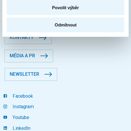
Jugoslávských partyzánů 1580/3, Dejvice, 16000 Praha 6
Povolit výběr
Fakulta informačních technologií
Datová schránka: p83j9ee
Odmítnout
KONTAKTY
MÉDIA A PR
NEWSLETTER
Facebook
Instagram
Youtube
LinkedIn