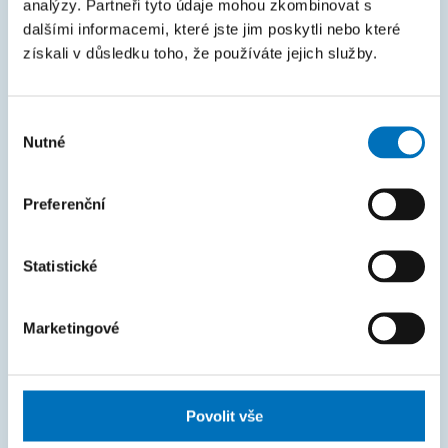
analýzy. Partneři tyto údaje mohou zkombinovat s
MAPA STRÁNEK
dalšími informacemi, které jste jim poskytli nebo které
získali v důsledku toho, že používáte jejich služby.
Úvod
Uchazeči
Výběr
Studium
Nutné
souhlasu
Věda a výzkum
Preferenční
Spolupráce
O fakultě
Statistické
Život na FIT
Marketingové
FAKTURAČNÍ ÚDAJE
IČO: 68407700
DIČ: CZ68407700
Povolit vše
České vysoké učení technické v Praze