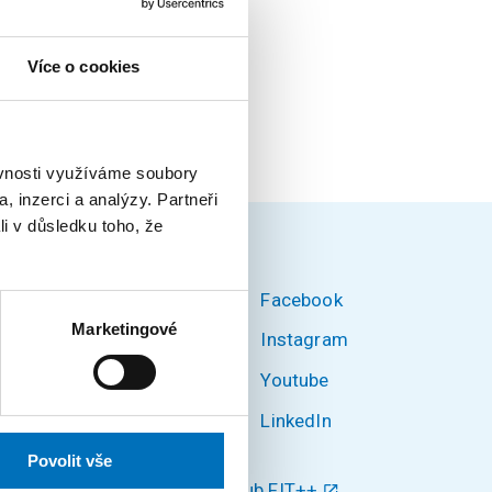
Více o cookies
ěvnosti využíváme soubory
, inzerci a analýzy. Partneři
li v důsledku toho, že
Facebook
Marketingové
Instagram
Youtube
ké v
LinkedIn
580/3,
Povolit vše
Klub FIT++