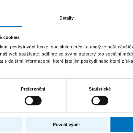
Detaily
Katedra softwarového inženýrství
á cookies
klam, poskytování funkcí sociálních médií a analýze naší návšt
 náš web používáte, sdílíme se svými partnery pro sociální média
 s dalšími informacemi, které jste jim poskytli nebo které získa
TRÁNEK
FAKTURAČNÍ ÚDAJE
IČO: 68407700
Preferenční
Statistické
DIČ: CZ68407700
České vysoké učení technic
Praze
Jugoslávských partyzánů 1
ýzkum
Povolit výběr
Dejvice, 16000 Praha 6
ce