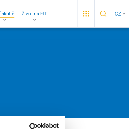
CZ
fakultě
Život na FIT