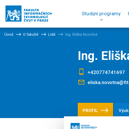
Studijní programy
Úvod
O fakultě
Lidé
Ing. Eliška Novotná
Ing. Eliš
+420774741697
eliska.novotna@fit
PROFIL
Výuk