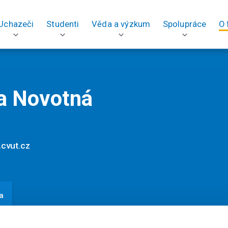
Uchazeči
Studenti
Věda a výzkum
Spolupráce
O 
ka Novotná
.cvut.cz
a