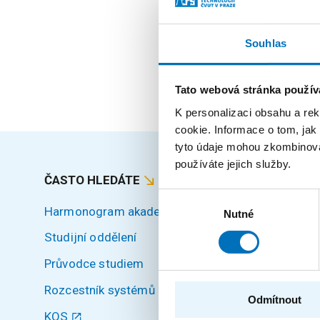
Pozice
Souhlas
externí učitel
Tato webová stránka použív
K personalizaci obsahu a re
cookie. Informace o tom, jak
tyto údaje mohou zkombinovat
používáte jejich služby.
ČASTO HLEDÁTE
MAPA S
Výběr
Harmonogram akademického roku
Úvod
Nutné
souhlasu
Studijní oddělení
Uchazeči
Průvodce studiem
Studium
Rozcestník systémů
Věda a v
Odmítnout
KOS
Spoluprá