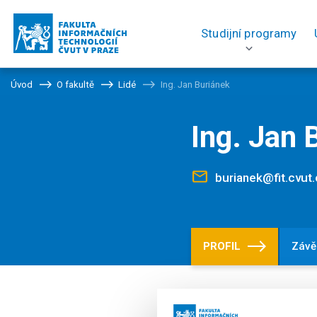
Studijní programy
Úvod
O fakultě
Lidé
Ing. Jan Buriánek
Ing. Jan 
burianek@fit.cvut.
PROFIL
Závě
Pozice