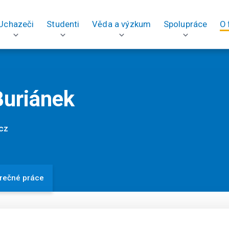
Uchazeči
Studenti
Věda a výzkum
Spolupráce
O 
Buriánek
cz
rečné práce