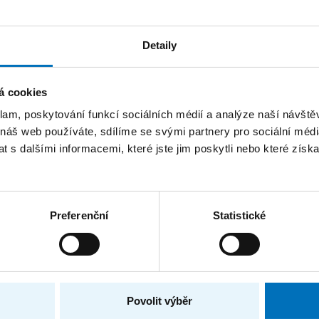
Katedra softwarového inženýrství
Detaily
Katedra softwarového inženýrství
á cookies
klam, poskytování funkcí sociálních médií a analýze naší návšt
 náš web používáte, sdílíme se svými partnery pro sociální média
 s dalšími informacemi, které jste jim poskytli nebo které získa
TRÁNEK
FAKTURAČNÍ ÚDAJE
IČO: 68407700
Preferenční
Statistické
DIČ: CZ68407700
České vysoké učení technic
Praze
Jugoslávských partyzánů 1
ýzkum
Povolit výběr
Dejvice, 16000 Praha 6