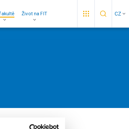
CZ
fakultě
Život na FIT