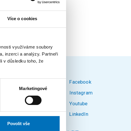
Více o cookies
ěvnosti využíváme soubory
, inzerci a analýzy. Partneři
li v důsledku toho, že
Facebook
Marketingové
Instagram
Youtube
ké v
LinkedIn
580/3,
Povolit vše