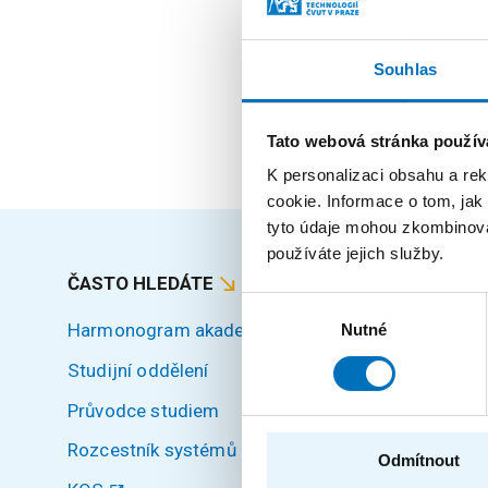
zaměstnanec
Souhlas
externí učitel
Tato webová stránka použív
K personalizaci obsahu a re
cookie. Informace o tom, jak
tyto údaje mohou zkombinovat
používáte jejich služby.
ČASTO HLEDÁTE
MAPA S
Výběr
Harmonogram akademického roku
Úvod
Nutné
souhlasu
Studijní oddělení
Uchazeči
Průvodce studiem
Studium
Rozcestník systémů
Věda a v
Odmítnout