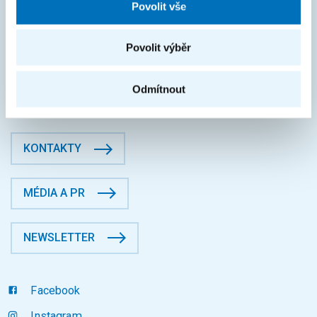
Povolit vše
IČO: 68407700
DIČ: CZ68407700
České vysoké učení technické v Praze
Povolit výběr
Jugoslávských partyzánů 1580/3, Dejvice, 16000 Praha 6
Fakulta informačních technologií
Odmítnout
Datová schránka: p83j9ee
KONTAKTY
MÉDIA A PR
NEWSLETTER
Facebook
Instagram