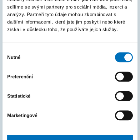
Courses
sdílíme se svými partnery pro sociální média, inzerci a
analýzy. Partneři tyto údaje mohou zkombinovat s
Intranet
dalšími informacemi, které jste jim poskytli nebo které
získali v důsledku toho, že používáte jejich služby.
MAPA STRÁNEK
Úvod
Výběr
Nutné
Uchazeči
souhlasu
Studium
Preferenční
Věda a výzkum
Spolupráce
Statistické
O fakultě
Marketingové
Život na FIT
FAKTURAČNÍ ÚDAJE