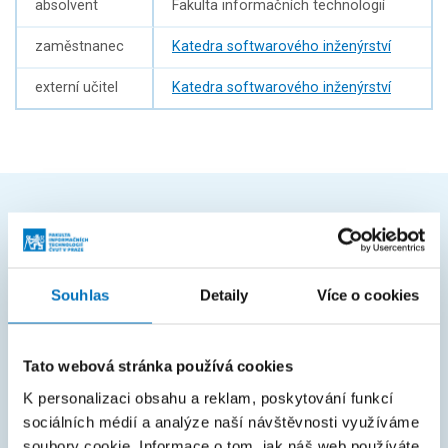
absolvent
Fakulta informačních technologií
zaměstnanec
Katedra softwarového inženýrství
externí učitel
Katedra softwarového inženýrství
ČASTO HLEDÁTE
Harmonogram akademického roku
Souhlas
Detaily
Více o cookies
Studijní oddělení
Průvodce studiem
Tato webová stránka používá cookies
Rozcestník systémů
K personalizaci obsahu a reklam, poskytování funkcí
sociálních médií a analýze naší návštěvnosti využíváme
KOS
soubory cookie. Informace o tom, jak náš web používáte,