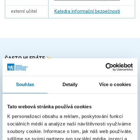
externí učitel
Katedra informační bezpečnosti
ČASTO HLEDÁTE
Harmonogram akademického roku
Studijní oddělení
Souhlas
Detaily
Více o cookies
Průvodce studiem
Rozcestník systémů
Tato webová stránka používá cookies
K personalizaci obsahu a reklam, poskytování funkcí
KOS
sociálních médií a analýze naší návštěvnosti využíváme
Courses
soubory cookie. Informace o tom, jak náš web používáte,
sdílíme se svými partnery pro sociální média, inzerci a