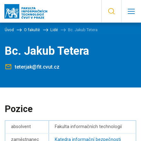
Úvod
O fakultě
Lidé
Bc. Jakub Tetera
Bc. Jakub Tetera
teterjak@fit.cvut.cz
Pozice
absolvent
Fakulta informačních technologií
zaměstnanec
Katedra informační bezpečnosti