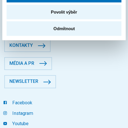
České vysoké učení technické v Praze
Jugoslávských partyzánů 1580/3, Dejvice, 16000 Praha 6
Povolit výběr
Fakulta informačních technologií
Datová schránka: p83j9ee
Odmítnout
KONTAKTY
MÉDIA A PR
NEWSLETTER
Facebook
Instagram
Youtube