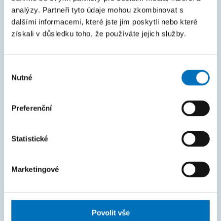
Intranet
analýzy. Partneři tyto údaje mohou zkombinovat s
dalšími informacemi, které jste jim poskytli nebo které
MAPA STRÁNEK
získali v důsledku toho, že používáte jejich služby.
Úvod
Uchazeči
Výběr
Nutné
souhlasu
Studium
Věda a výzkum
Preferenční
Spolupráce
Statistické
O fakultě
Život na FIT
Marketingové
FAKTURAČNÍ ÚDAJE
IČO: 68407700
Povolit vše
DIČ: CZ68407700