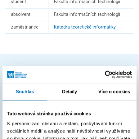
student
Fakulta informačních technologií
absolvent
Fakulta informačních technologií
zaměstnanec
Katedra teoretické informatiky
ČASTO HLEDÁTE
Harmonogram akademického roku
Souhlas
Detaily
Více o cookies
Studijní oddělení
Průvodce studiem
Tato webová stránka používá cookies
Rozcestník systémů
K personalizaci obsahu a reklam, poskytování funkcí
sociálních médií a analýze naší návštěvnosti využíváme
KOS
soubory cookie. Informace o tom, jak náš web používáte,