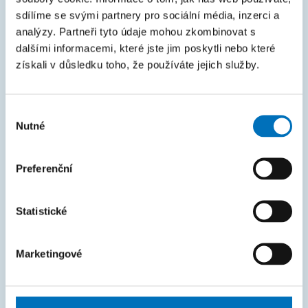
Courses
sdílíme se svými partnery pro sociální média, inzerci a
analýzy. Partneři tyto údaje mohou zkombinovat s
Intranet
dalšími informacemi, které jste jim poskytli nebo které
získali v důsledku toho, že používáte jejich služby.
MAPA STRÁNEK
Úvod
Výběr
Nutné
Uchazeči
souhlasu
Studium
Preferenční
Věda a výzkum
Spolupráce
Statistické
O fakultě
Marketingové
Život na FIT
FAKTURAČNÍ ÚDAJE