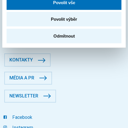
Povolit vše
IČO: 68407700
DIČ: CZ68407700
České vysoké učení technické v Praze
Povolit výběr
Jugoslávských partyzánů 1580/3, Dejvice, 16000 Praha 6
Fakulta informačních technologií
Odmítnout
Datová schránka: p83j9ee
KONTAKTY
MÉDIA A PR
NEWSLETTER
Facebook
Instagram