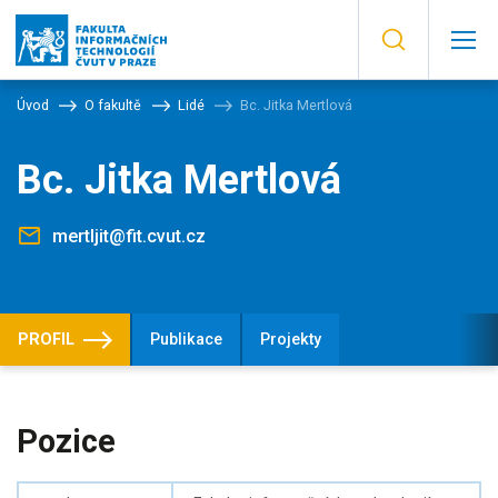
Úvod
O fakultě
Lidé
Bc. Jitka Mertlová
Bc. Jitka Mertlová
mertljit@fit.cvut.cz
PROFIL
Publikace
Projekty
Pozice