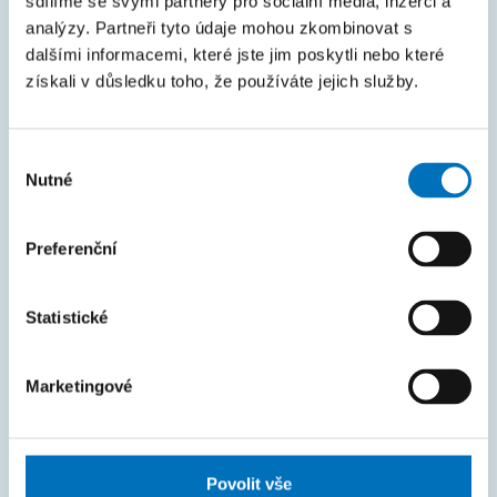
sdílíme se svými partnery pro sociální média, inzerci a
Intranet
analýzy. Partneři tyto údaje mohou zkombinovat s
dalšími informacemi, které jste jim poskytli nebo které
MAPA STRÁNEK
získali v důsledku toho, že používáte jejich služby.
Úvod
Výběr
Uchazeči
Nutné
souhlasu
Studium
Věda a výzkum
Preferenční
Spolupráce
Statistické
O fakultě
Život na FIT
Marketingové
FAKTURAČNÍ ÚDAJE
IČO: 68407700
Povolit vše
DIČ: CZ68407700