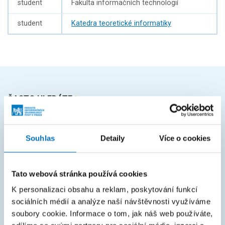
student
Fakulta informačních technologií
student
Katedra teoretické informatiky
ČASTO HLEDÁTE
Harmonogram akademického roku
Souhlas
Detaily
Více o cookies
Studijní oddělení
Průvodce studiem
Tato webová stránka používá cookies
Rozcestník systémů
K personalizaci obsahu a reklam, poskytování funkcí
KOS
sociálních médií a analýze naší návštěvnosti využíváme
Courses
soubory cookie. Informace o tom, jak náš web používáte,