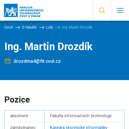
Úvod
O fakultě
Lidé
Ing. Martin Drozdík
Ing. Martin Drozdík
drozdma4@fit.cvut.cz
Pozice
absolvent
Fakulta informačních technologií
zaměstnanec
Katedra teoretické informatiky