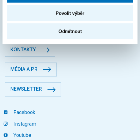
České vysoké učení technické v Praze
Jugoslávských partyzánů 1580/3, Dejvice, 16000 Praha 6
Povolit výběr
Fakulta informačních technologií
Datová schránka: p83j9ee
Odmítnout
KONTAKTY
MÉDIA A PR
NEWSLETTER
Facebook
Instagram
Youtube