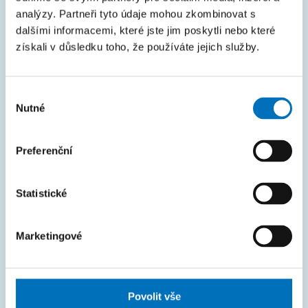
Intranet
analýzy. Partneři tyto údaje mohou zkombinovat s
dalšími informacemi, které jste jim poskytli nebo které
MAPA STRÁNEK
získali v důsledku toho, že používáte jejich služby.
Úvod
Uchazeči
Výběr
Nutné
souhlasu
Studium
Věda a výzkum
Preferenční
Spolupráce
Statistické
O fakultě
Život na FIT
Marketingové
FAKTURAČNÍ ÚDAJE
IČO: 68407700
Povolit vše
DIČ: CZ68407700