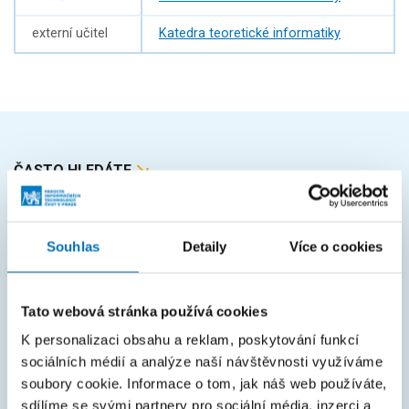
externí učitel
Katedra teoretické informatiky
ČASTO HLEDÁTE
Harmonogram akademického roku
Studijní oddělení
Souhlas
Detaily
Více o cookies
Průvodce studiem
Rozcestník systémů
Tato webová stránka používá cookies
K personalizaci obsahu a reklam, poskytování funkcí
KOS
sociálních médií a analýze naší návštěvnosti využíváme
Courses
soubory cookie. Informace o tom, jak náš web používáte,
sdílíme se svými partnery pro sociální média, inzerci a