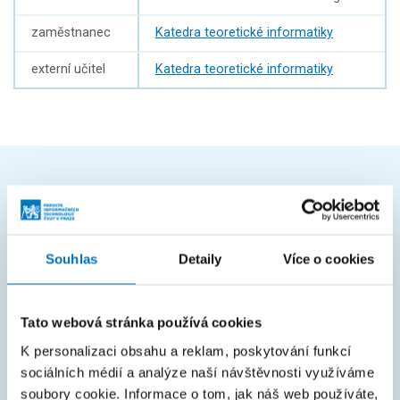
zaměstnanec
Katedra teoretické informatiky
externí učitel
Katedra teoretické informatiky
ČASTO HLEDÁTE
Harmonogram akademického roku
Souhlas
Detaily
Více o cookies
Studijní oddělení
Průvodce studiem
Tato webová stránka používá cookies
Rozcestník systémů
K personalizaci obsahu a reklam, poskytování funkcí
KOS
sociálních médií a analýze naší návštěvnosti využíváme
soubory cookie. Informace o tom, jak náš web používáte,