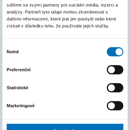
Courses
sdílíme se svými partnery pro sociální média, inzerci a
analýzy. Partneři tyto údaje mohou zkombinovat s
Intranet
dalšími informacemi, které jste jim poskytli nebo které
získali v důsledku toho, že používáte jejich služby.
MAPA STRÁNEK
Úvod
Výběr
Uchazeči
Nutné
souhlasu
Studium
Preferenční
Věda a výzkum
Spolupráce
Statistické
O fakultě
Život na FIT
Marketingové
FAKTURAČNÍ ÚDAJE