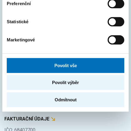
Preferenční
Intranet
Statistické
MAPA STRÁNEK
Úvod
Marketingové
Uchazeči
Studium
Povolit vše
Věda a výzkum
Spolupráce
Povolit výběr
O fakultě
Odmítnout
Život na FIT
FAKTURAČNÍ ÚDAJE
IČO: 68407700