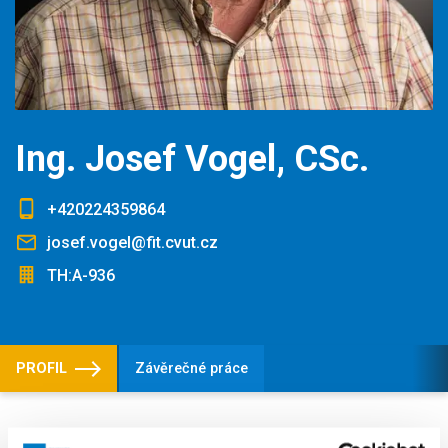
Ing. Josef Vogel, CSc.
+420224359864
josef.vogel@fit.cvut.cz
TH:A-936
PROFIL
Závěrečné práce