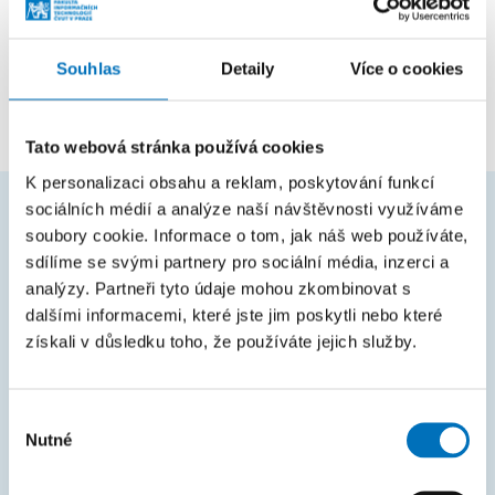
Pozice
Souhlas
Detaily
Více o cookies
zaměstnanec
Katedra softwarového inženýrství
Tato webová stránka používá cookies
K personalizaci obsahu a reklam, poskytování funkcí
sociálních médií a analýze naší návštěvnosti využíváme
soubory cookie. Informace o tom, jak náš web používáte,
ČASTO HLEDÁTE
sdílíme se svými partnery pro sociální média, inzerci a
Harmonogram akademického roku
analýzy. Partneři tyto údaje mohou zkombinovat s
dalšími informacemi, které jste jim poskytli nebo které
Studijní oddělení
získali v důsledku toho, že používáte jejich služby.
Průvodce studiem
Rozcestník systémů
Výběr
Nutné
souhlasu
KOS
Courses