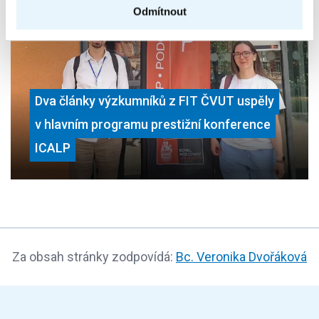
Odmítnout
Dva články výzkumníků z FIT ČVUT uspěly
v hlavním programu prestižní konference
ICALP
Za obsah stránky zodpovídá:
Bc. Veronika Dvořáková