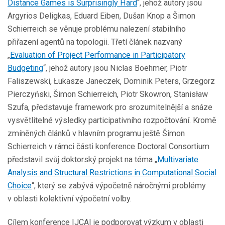
Distance Games is Surprisingly Hard
“, jehož autory jsou
Argyrios Deligkas, Eduard Eiben, Dušan Knop a Šimon
Schierreich se věnuje problému nalezení stabilního
přiřazení agentů na topologii. Třetí článek nazvaný
„
Evaluation of Project Performance in Participatory
Budgeting
“, jehož autory jsou Niclas Boehmer, Piotr
Faliszewski, Łukasze Janeczek, Dominik Peters, Grzegorz
Pierczyński, Šimon Schierreich, Piotr Skowron, Stanisław
Szufa, představuje framework pro srozumitelnější a snáze
vysvětlitelné výsledky participativního rozpočtování. Kromě
zmíněných článků v hlavním programu ještě Šimon
Schierreich v rámci části konference Doctoral Consortium
představil svůj doktorský projekt na téma „
Multivariate
Analysis and Structural Restrictions in Computational Social
Choice
“, který se zabývá výpočetně náročnými problémy
v oblasti kolektivní výpočetní volby.
Cílem konference IJCAI je podporovat výzkum v oblasti