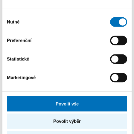
Výběr
Nutné
souhlasu
Preferenční
Další úspěchy
Statistické
Marketingové
Povolit vše
Výzkum z FIT ČVUT obstál mezi
světovou špičkou na konferenci ICAPS
Povolit výběr