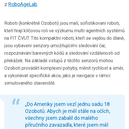
z
RoboAgeLab
.
Roboti (konkrétně Ozoboti) jsou malí, sofistikovaní roboti,
kteří hrají klíčovou roli ve výzkumu multi-agentních systémů
na FIT ČVUT. Tito kompaktní roboti, kteří se vejdou do dlaně,
jsou vybaveni senzory umožňujícími sledování čar,
rozpoznávání barevných kódů a sledování vzdálenosti od
překážek. Na základě vstupů z těchto senzorů mohou
Ozoboti provádět komplexní pohyby, měnit rychlost a směr,
a vykonávat specifické akce, jako je navigace v rámci
simulovaného staveniště.
„Do Ameriky jsem vezl jednu sadu 18
Ozobotů. Abych je měl stále na očích,
všechny jsem zabalil do malého
příručního zavazadla, které jsem měl