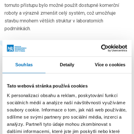
tomuto přístupu bylo možné použít dostupné komerční
roboty a výrazně zmenšit celý systém, což umožňuje
stavbu mnohem větších struktur v laboratorních
podmínkách.
„Ozoboti představují neocenitelný
nástroj pro naše výzkumné aktivity,
podporující inovace a pokrok v oblasti
Souhlas
Detaily
Více o cookies
robotiky a umělé inteligence. Při ukázce
na konferenci AAAI 2025 roboti
přítomné odborníky zaujali, což mi dalo
Tato webová stránka používá cookies
příležitost představit můj inovativní
K personalizaci obsahu a reklam, poskytování funkcí
výzkum,” doplňuje Martin.
sociálních médií a analýze naší návštěvnosti využíváme
soubory cookie. Informace o tom, jak náš web používáte,
sdílíme se svými partnery pro sociální média, inzerci a
Roboti z RoboAgeLab se ve Filadelfii předvedli v plné
analýzy. Partneři tyto údaje mohou zkombinovat s
parádě. Martin ukázal, jak roboti mohou spolupracovat, jak
dalšími informacemi, které jste jim poskytli nebo které