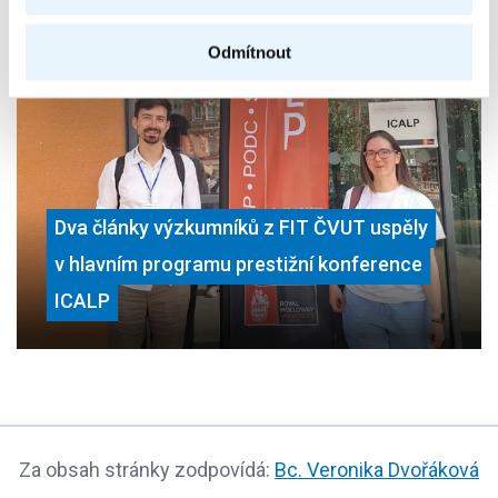
světovou špičkou na konferenci ICAPS
Odmítnout
Dva články výzkumníků z FIT ČVUT uspěly
v hlavním programu prestižní konference
ICALP
Za obsah stránky zodpovídá:
Bc. Veronika Dvořáková