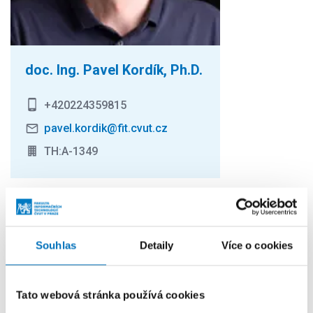
doc. Ing. Pavel Kordík, Ph.D.
+420224359815
pavel.kordik@fit.cvut.cz
TH:A-1349
Další události
Souhlas
Detaily
Více o cookies
1. 6. – 14. 8. 2026
Mimořádný termín přijímacího řízení:
Kvantová informatika a Učitelství
Tato webová stránka používá cookies