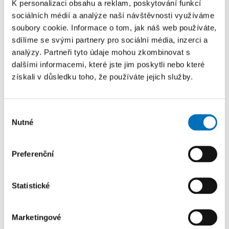
informatiky pro SŠ
K personalizaci obsahu a reklam, poskytování funkcí
sociálních médií a analýze naší návštěvnosti využíváme
PRO UCHAZEČE
soubory cookie. Informace o tom, jak náš web používáte,
FIT ČVUT otevírá mimořádný termín pro podání
sdílíme se svými partnery pro sociální média, inzerci a
přihlášek do magisterských studijních programů
analýzy. Partneři tyto údaje mohou zkombinovat s
dalšími informacemi, které jste jim poskytli nebo které
Kvantová informatika a Učitelství...
získali v důsledku toho, že používáte jejich služby.
24. 8. – 26. 8. 2026
Výběr
Prague Stringology Conference 2026
Nutné
souhlasu
KONFERENCE
Přednášky zahraničních odborníků z oblasti
Preferenční
stringologie a dalších příbuzných témat si můžete
přijít poslechnout na mezinárodní...
Statistické
26. 8. – 27. 8. 2026
Marketingové
Summer Stringmasters 2026