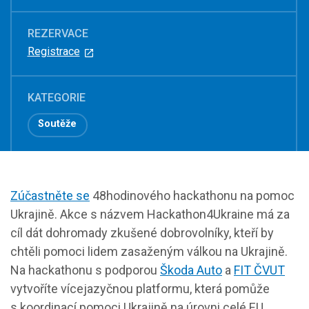
REZERVACE
Registrace
KATEGORIE
Soutěže
Zúčastněte se
48hodinového hackathonu na pomoc
Ukrajině. Akce s názvem Hackathon4Ukraine má za
cíl dát dohromady zkušené dobrovolníky, kteří by
chtěli pomoci lidem zasaženým válkou na Ukrajině.
Na hackathonu s podporou
Škoda Auto
a
FIT ČVUT
vytvoříte vícejazyčnou platformu, která pomůže
s koordinací pomoci Ukrajině na úrovni celé EU.