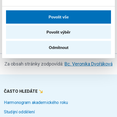
KONFERENCE
StringMasters sdružuje výzkumné pracovníky v oblasti
Povolit vše
řetězcových algoritmů na všech úrovních (starší,
mladší a zejména...
Povolit výběr
Odmítnout
Za obsah stránky zodpovídá:
Bc. Veronika Dvořáková
ČASTO HLEDÁTE
Harmonogram akademického roku
Studijní oddělení