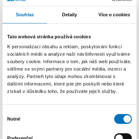
Souhlas
Detaily
Více o cookies
Blok 3
Tato webová stránka používá cookies
15:30 Malé a velké třesky na LHC
K personalizaci obsahu a reklam, poskytování funkcí
sociálních médií a analýze naší návštěvnosti využíváme
soubory cookie. Informace o tom, jak náš web používáte,
16:00 Keynote speech: The Rise,
sdílíme se svými partnery pro sociální média, inzerci a
Fall, and Rise Again of Bletchley Park
analýzy. Partneři tyto údaje mohou zkombinovat s
dalšími informacemi, které jste jim poskytli nebo které
získali v důsledku toho, že používáte jejich služby.
17:30 Debata: Existuje objektivní
moralita?
Výběr
Nutné
souhlasu
19:00 Ukončení konference
Preferenční