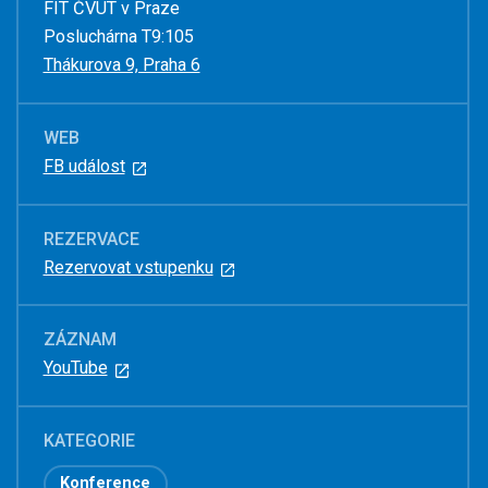
FIT ČVUT v Praze
Posluchárna T9:105
Thákurova 9, Praha 6
WEB
FB událost
REZERVACE
Rezervovat vstupenku
ZÁZNAM
YouTube
KATEGORIE
Konference