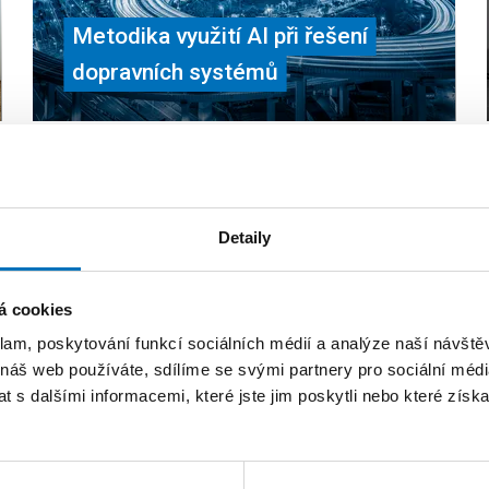
Metodika využití AI při řešení
dopravních systémů
VŠECHNY APLIKACE
Detaily
á cookies
Druhý ročník konference Technolog
klam, poskytování funkcí sociálních médií a analýze naší návšt
řešil hrdinství a hledání všech jeh
 náš web používáte, sdílíme se svými partnery pro sociální média
 s dalšími informacemi, které jste jim poskytli nebo které získa
11. 10. 2023
Co je hrdinství? A má v našem cloudovém sv
vůbec místo?