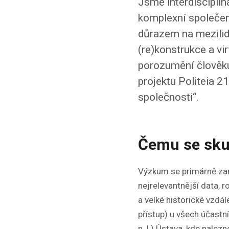
Jsme interdiscipli
komplexní společen
důrazem na mezilids
(re)konstrukce a vir
porozumění člověku
projektu Politeia 21
společnosti“.
Čemu se sku
Výzkum se primárně zamě
nejrelevantnější data, r
a velké historické vzd
přístup) u všech účastní
n. l.) Ústava, kde nale