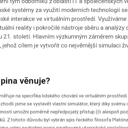
nární tým odborníků z oblasti IT a společenských
ské systémy za využití moderních technologií se
ké interakce ve virtuálním prostředí. Využíváme d
tuální reality i pokročilé nástroje sběru a analýzy
 21. století. Hlavním výzkumným záměrem skupin
, jehož cílem je vytvořit co nejvěrnější simulaci živ
pina věnuje?
řuje na specifika lidského chování ve virtuálním prostředí
ozhodli jsme se vystavět vlastní simulátor, který díky svému
álenosti umožní poměrně nepředpojatý přístup (či alespoň p
ků. Z tohoto důvodu byl vybrán spis řeckého filosofa Platóna (
zneme velmi podrobný popis navrhované utopistické společnos