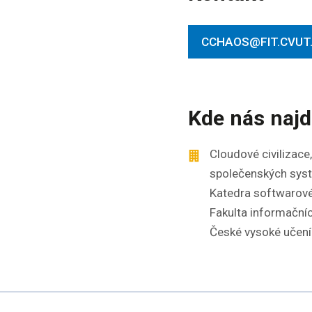
CCHAOS@FIT.CVUT
Kde nás najd
Cloudové civilizac
společenských sys
Katedra softwarové
Fakulta informačníc
České vysoké učení