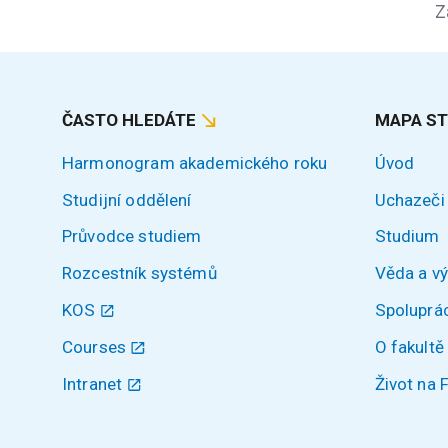
Z
ČASTO HLEDÁTE
MAPA S
Harmonogram akademického roku
Úvod
Studijní oddělení
Uchazeči
Průvodce studiem
Studium
Rozcestník systémů
Věda a v
KOS
Spoluprá
Courses
O fakultě
Intranet
Život na 