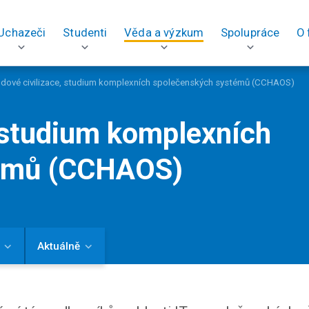
Uchazeči
Studenti
Věda a výzkum
Spolupráce
O 
dové civilizace, studium komplexních společenských systémů (CCHAOS)
, studium komplexních
témů (CCHAOS)
Aktuálně