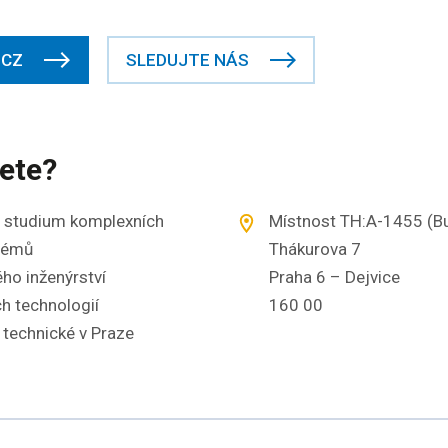
.CZ
SLEDUJTE NÁS
ete?
e, studium komplexních
Místnost TH:A-1455 (Bu
témů
Thákurova 7
ho inženýrství
Praha 6 – Dejvice
h technologií
160 00
 technické v Praze