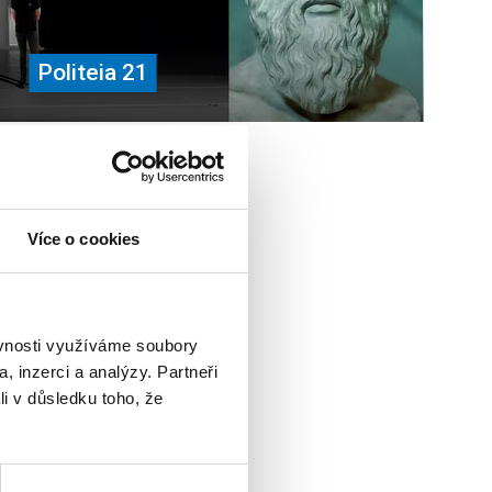
Politeia 21
Více o cookies
ie ve společnosti
ěvnosti využíváme soubory
o podob
, inzerci a analýzy. Partneři
li v důsledku toho, že
ětě hrdinství ještě