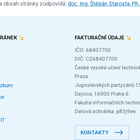
a obsah stránky zodpovídá:
doc. Ing. Štěpán Starosta, Ph.
TRÁNEK
FAKTURAČNÍ ÚDAJE
IČO: 68407700
DIČ: CZ68407700
České vysoké učení technic
Praze
Jugoslávských partyzánů 1
ýzkum
Dejvice, 16000 Praha 6
ce
Fakulta informačních techno
Datová schránka: p83j9ee
FIT
KONTAKTY