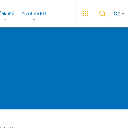
CZ
fakultě
Život na FIT