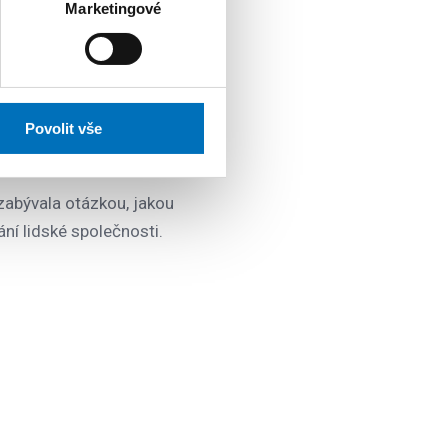
Marketingové
t? Odpovědi
e společnosti
Povolit vše
zabývala otázkou, jakou
ání lidské společnosti.