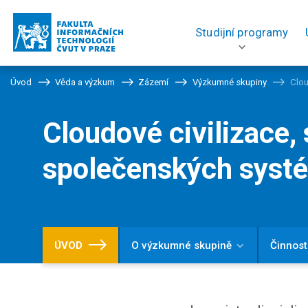
Studijní programy
Úvod
Věda a výzkum
Zázemí
Výzkumné skupiny
Clou
Cloudové civilizace
společenských sys
ÚVOD
O výzkumné skupině
Činnost