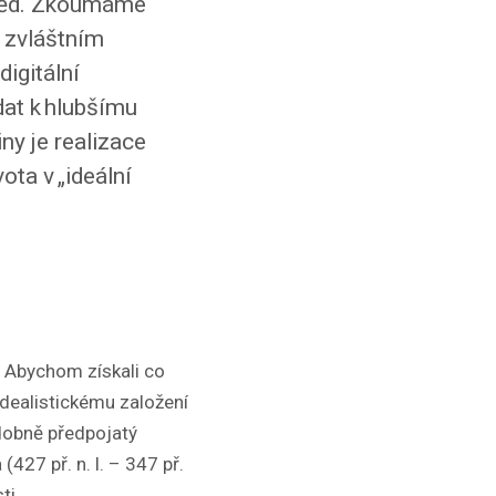
 věd. Zkoumáme
 zvláštním
igitální
 dat k hlubšímu
y je realizace
ota v „ideální
. Abychom získali co
 idealistickému založení
odobně předpojatý
427 př. n. l. – 347 př.
ti.