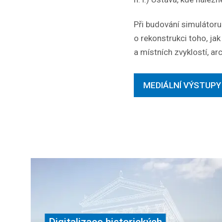
Při budování simulátor
o rekonstrukci toho, ja
a místních zvyklostí, ar
MEDIÁLNÍ VÝSTUPY
Digitalizace historických