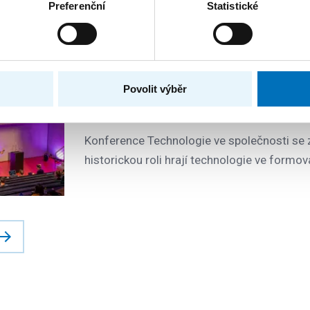
Preferenční
Statistické
Jak technologie formují společnos
přinesla konference Technologie v
Povolit výběr
15. 12. 2022
Konference Technologie ve společnosti se 
historickou roli hrají technologie ve formov