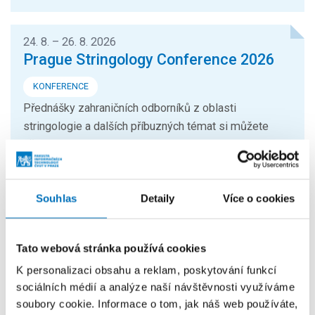
24. 8. – 26. 8. 2026
Prague Stringology Conference 2026
KONFERENCE
Přednášky zahraničních odborníků z oblasti
stringologie a dalších příbuzných témat si můžete
přijít poslechnout na mezinárodní...
26. 8. – 27. 8. 2026
Souhlas
Detaily
Více o cookies
Summer Stringmasters 2026
KONFERENCE
Tato webová stránka používá cookies
StringMasters sdružuje výzkumné pracovníky v oblasti
K personalizaci obsahu a reklam, poskytování funkcí
řetězcových algoritmů na všech úrovních (starší,
sociálních médií a analýze naší návštěvnosti využíváme
mladší a zejména...
soubory cookie. Informace o tom, jak náš web používáte,