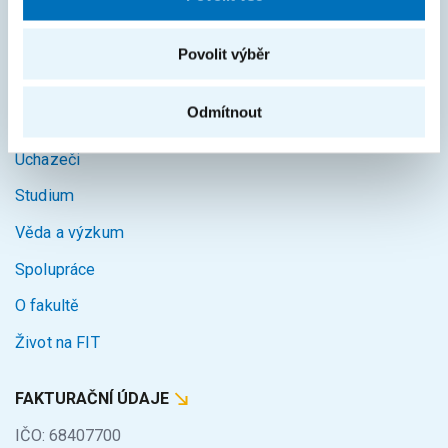
Intranet
Povolit výběr
MAPA STRÁNEK
Odmítnout
Úvod
Uchazeči
Studium
Věda a výzkum
Spolupráce
O fakultě
Život na FIT
FAKTURAČNÍ ÚDAJE
IČO: 68407700