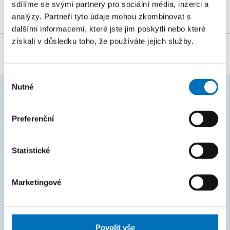
sdílíme se svými partnery pro sociální média, inzerci a
analýzy. Partneři tyto údaje mohou zkombinovat s
dalšími informacemi, které jste jim poskytli nebo které
získali v důsledku toho, že používáte jejich služby.
Za obsah stránky zodpovídá:
Bc. Veronika Dvořáková
Výběr
Nutné
souhlasu
ČASTO HLEDÁTE
Preferenční
Harmonogram akademického roku
Studijní oddělení
Statistické
Průvodce studiem
Marketingové
Rozcestník systémů
KOS
Courses
Povolit vše