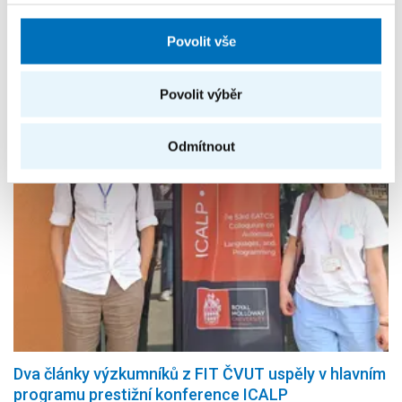
36. ročníku mezinárodní konference ICAPS s hodnocením
A*.
Povolit vše
Povolit výběr
Odmítnout
Dva články výzkumníků z FIT ČVUT uspěly v hlavním
programu prestižní konference ICALP