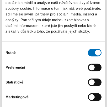
sociálních médií a analýze naší návštěvnosti využíváme
soubory cookie. Informace o tom, jak náš web používáte,
sdílíme se svými partnery pro sociální média, inzerci a
analýzy. Partneři tyto údaje mohou zkombinovat s
dalšími informacemi, které jste jim poskytli nebo které
získali v důsledku toho, že používáte jejich služby.
Výběr
Nutné
souhlasu
Preferenční
Výzkum z FIT ČVUT obstál mezi světovou špičkou
Statistické
na konferenci ICAPS
28. 7. 2026
Marketingové
Vědecký článek z FIT ČVUT byl přijat do hlavního programu