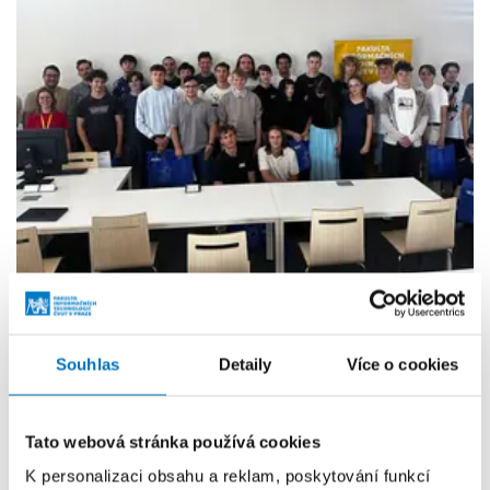
Nejen používat AI, ale tvořit ji. Středoškoláci na FIT
ČVUT vyvinuli vlastní inteligentní aplikace
Souhlas
Detaily
Více o cookies
29. 7. 2026
28 středoškoláků se zúčastnilo Letní školy aplikované AI,
Tato webová stránka používá cookies
která proběhla na FIT ČVUT.
K personalizaci obsahu a reklam, poskytování funkcí