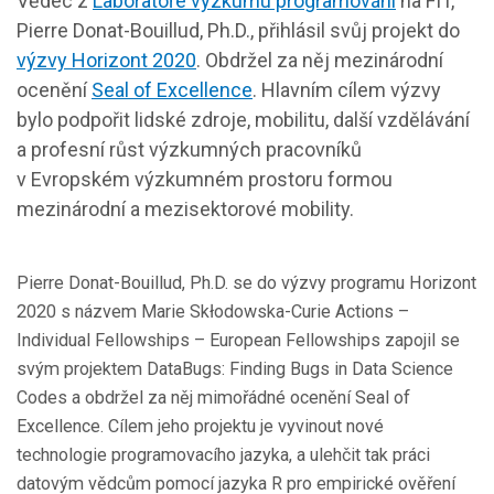
Vědec z
Laboratoře výzkumu programování
na FIT,
Pierre Donat-Bouillud, Ph.D., přihlásil svůj projekt do
výzvy Horizont 2020
. Obdržel za něj mezinárodní
ocenění
Seal of Excellence
. Hlavním cílem výzvy
bylo podpořit lidské zdroje, mobilitu, další vzdělávání
a profesní růst výzkumných pracovníků
v Evropském výzkumném prostoru formou
mezinárodní a mezisektorové mobility.
Pierre Donat-Bouillud, Ph.D. se do výzvy programu Horizont
2020 s názvem Marie Skłodowska-Curie Actions –
Individual Fellowships – European Fellowships zapojil se
svým projektem DataBugs: Finding Bugs in Data Science
Codes a obdržel za něj mimořádné ocenění Seal of
Excellence. Cílem jeho projektu je vyvinout nové
technologie programovacího jazyka, a ulehčit tak práci
datovým vědcům pomocí jazyka R pro empirické ověření