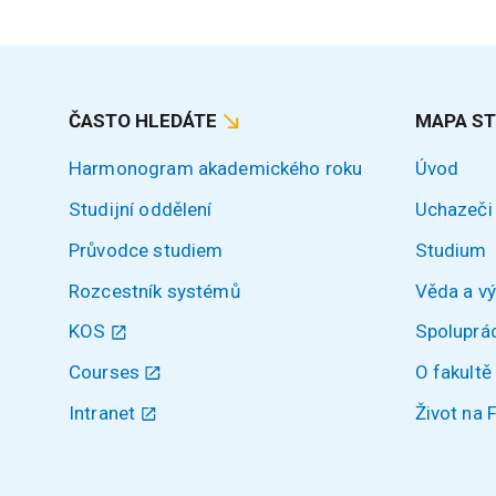
ČASTO HLEDÁTE
MAPA S
Harmonogram akademického roku
Úvod
Studijní oddělení
Uchazeči
Průvodce studiem
Studium
Rozcestník systémů
Věda a v
KOS
Spoluprá
Courses
O fakultě
Intranet
Život na 