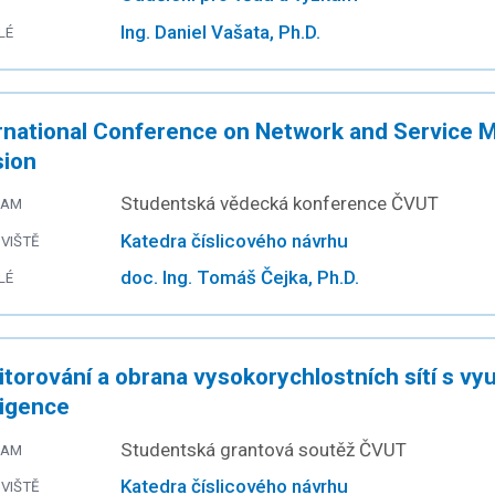
Ing. Daniel Vašata, Ph.D.
LÉ
rnational Conference on Network and Service 
sion
Studentská vědecká konference ČVUT
RAM
Katedra číslicového návrhu
VIŠTĚ
doc. Ing. Tomáš Čejka, Ph.D.
LÉ
torování a obrana vysokorychlostních sítí s vy
ligence
Studentská grantová soutěž ČVUT
RAM
Katedra číslicového návrhu
VIŠTĚ