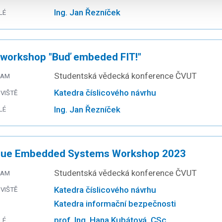
Ing. Jan Řezníček
LÉ
workshop "Buď embeded FIT!"
Studentská vědecká konference ČVUT
RAM
Katedra číslicového návrhu
VIŠTĚ
Ing. Jan Řezníček
LÉ
gue Embedded Systems Workshop 2023
Studentská vědecká konference ČVUT
RAM
Katedra číslicového návrhu
VIŠTĚ
Katedra informační bezpečnosti
prof. Ing. Hana Kubátová, CSc.
LÉ