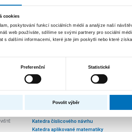
Ing. Jan Řezníček
LÉ
á cookies
klam, poskytování funkcí sociálních médií a analýze naší návšt
 náš web používáte, sdílíme se svými partnery pro sociální média
workshop "Buď embeded FIT!"
 s dalšími informacemi, které jste jim poskytli nebo které získa
Studentská vědecká konference ČVUT
RAM
Katedra číslicového návrhu
VIŠTĚ
Katedra aplikované matematiky
Preferenční
Statistické
Ing. Jan Řezníček
LÉ
workshop "Buď embeded FIT!"
Povolit výběr
Studentská vědecká konference ČVUT
RAM
Katedra číslicového návrhu
VIŠTĚ
Katedra aplikované matematiky