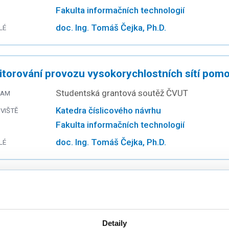
Fakulta informačních technologií
doc. Ing. Tomáš Čejka, Ph.D.
LÉ
torování provozu vysokorychlostních sítí pomo
Studentská grantová soutěž ČVUT
RAM
Katedra číslicového návrhu
VIŠTĚ
Fakulta informačních technologií
doc. Ing. Tomáš Čejka, Ph.D.
LÉ
workshop "Buď embedded FIT!"
Studentská vědecká konference ČVUT
RAM
Detaily
Katedra číslicového návrhu
VIŠTĚ