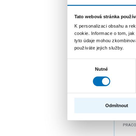
ŘEŠITE
Tato webová stránka použív
K personalizaci obsahu a re
cookie. Informace o tom, jak
PhD 
tyto údaje mohou zkombinovat
PROG
používáte jejich služby.
PRACO
Výběr
Nutné
souhlasu
ŘEŠITE
PhD 
Odmítnout
PROG
PRACO