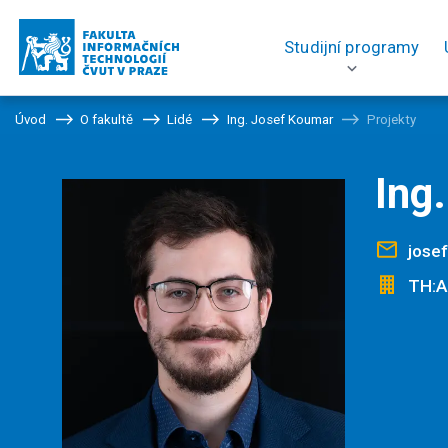
Studijní programy
Úvod
O fakultě
Lidé
Ing. Josef Koumar
Projekty
Ing
jose
TH:A