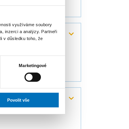
ěvnosti využíváme soubory
, inzerci a analýzy. Partneři
li v důsledku toho, že
Marketingové
Povolit vše