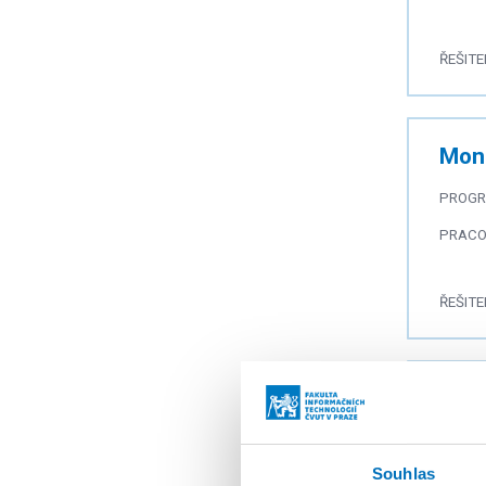
ŘEŠITE
Moni
PROG
PRACO
ŘEŠITE
PhD 
PROG
Souhlas
PRACO