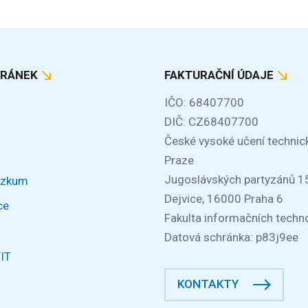
TRÁNEK
FAKTURAČNÍ ÚDAJE
IČO: 68407700
DIČ: CZ68407700
České vysoké učení technic
Praze
Jugoslávských partyzánů 1
ýzkum
Dejvice, 16000 Praha 6
ce
Fakulta informačních techno
Datová schránka: p83j9ee
FIT
KONTAKTY