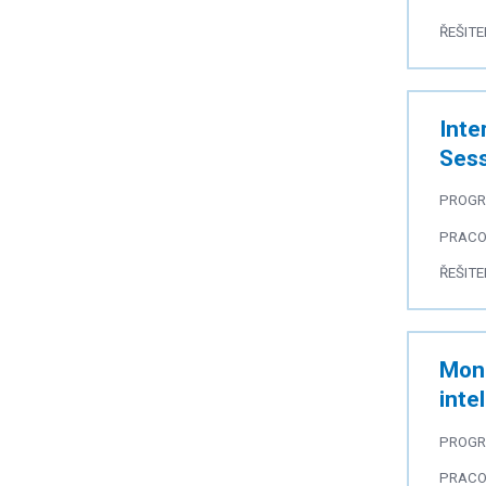
ŘEŠITE
Inte
Ses
PROG
PRACO
ŘEŠITE
Moni
inte
PROG
PRACO