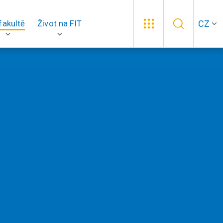
CZ
fakultě
Život na FIT