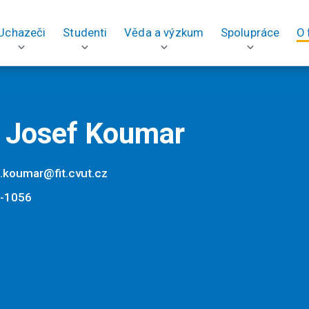
Uchazeči
Studenti
Věda a výzkum
Spolupráce
O 
. Josef Koumar
f.koumar@fit.cvut.cz
-1056