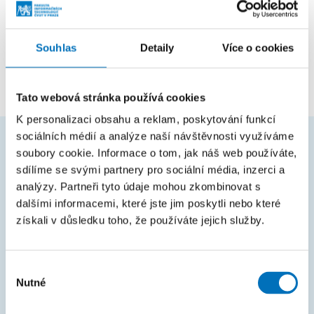
Pozice
Souhlas
Detaily
Více o cookies
zaměstnanec
Katedra softwarového inženýrství
Tato webová stránka používá cookies
K personalizaci obsahu a reklam, poskytování funkcí
sociálních médií a analýze naší návštěvnosti využíváme
soubory cookie. Informace o tom, jak náš web používáte,
ČASTO HLEDÁTE
sdílíme se svými partnery pro sociální média, inzerci a
analýzy. Partneři tyto údaje mohou zkombinovat s
Harmonogram akademického roku
dalšími informacemi, které jste jim poskytli nebo které
Studijní oddělení
získali v důsledku toho, že používáte jejich služby.
Průvodce studiem
Rozcestník systémů
Výběr
Nutné
souhlasu
KOS