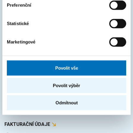
Courses
Preferenční
Intranet
Statistické
MAPA STRÁNEK
Marketingové
Úvod
Uchazeči
Studium
Povolit vše
Věda a výzkum
Povolit výběr
Spolupráce
O fakultě
Odmítnout
Život na FIT
FAKTURAČNÍ ÚDAJE