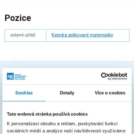
Pozice
externí učitel
Katedra aplikované matematiky
ČASTO HLEDÁTE
Harmonogram akademického roku
Souhlas
Detaily
Více o cookies
Studijní oddělení
Tato webová stránka používá cookies
Průvodce studiem
K personalizaci obsahu a reklam, poskytování funkcí
Rozcestník systémů
sociálních médií a analýze naší návštěvnosti využíváme