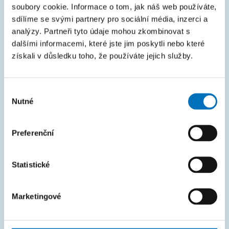
KOS
soubory cookie. Informace o tom, jak náš web používáte,
sdílíme se svými partnery pro sociální média, inzerci a
Courses
analýzy. Partneři tyto údaje mohou zkombinovat s
Intranet
dalšími informacemi, které jste jim poskytli nebo které
získali v důsledku toho, že používáte jejich služby.
MAPA STRÁNEK
Výběr
Úvod
Nutné
souhlasu
Uchazeči
Studium
Preferenční
Věda a výzkum
Statistické
Spolupráce
O fakultě
Marketingové
Život na FIT