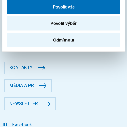
FAKTURAČNÍ ÚDAJE
Povolit vše
IČO: 68407700
DIČ: CZ68407700
Povolit výběr
České vysoké učení technické v Praze
Jugoslávských partyzánů 1580/3, Dejvice, 16000 Praha 6
Odmítnout
Fakulta informačních technologií
Datová schránka: p83j9ee
KONTAKTY
MÉDIA A PR
NEWSLETTER
Facebook