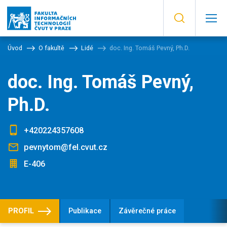
Úvod
O fakultě
Lidé
doc. Ing. Tomáš Pevný, Ph.D.
doc. Ing. Tomáš Pevný,
Ph.D.
+420224357608
pevnytom@fel.cvut.cz
E-406
PROFIL
Publikace
Závěrečné práce