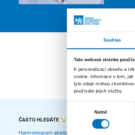
PROFIL
Souhlas
Pozi
Tato webová stránka použív
K personalizaci obsahu a re
zaměst
cookie. Informace o tom, jak
tyto údaje mohou zkombinovat
používáte jejich služby.
Výběr
Nutné
souhlasu
ČASTO HLEDÁTE
MAPA S
Harmonogram akademického roku
Úvod