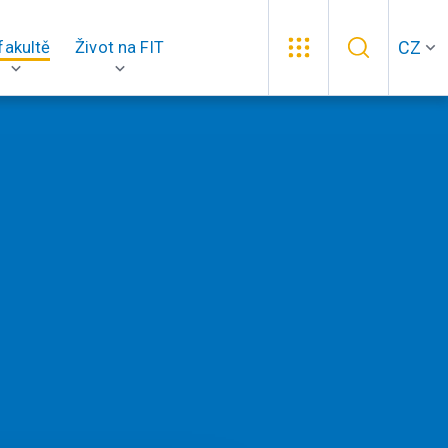
CZ
fakultě
Život na FIT