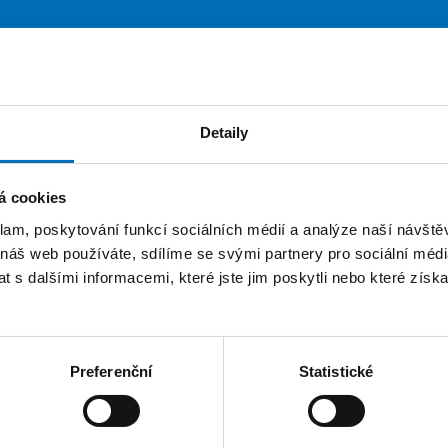
Publikace
Výuka
Závěrečné práce
Detaily
ce
á cookies
klam, poskytování funkcí sociálních médií a analýze naší návšt
nanec
Katedra informační bezpečnosti
 náš web používáte, sdílíme se svými partnery pro sociální média
 s dalšími informacemi, které jste jim poskytli nebo které získa
Preferenční
Statistické
TRÁNEK
FAKTURAČNÍ ÚDAJE
IČO: 68407700