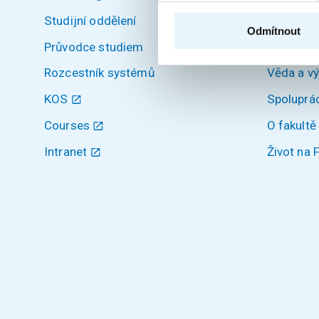
Studijní oddělení
Uchazeči
Odmítnout
Průvodce studiem
Studium
Rozcestník systémů
Věda a v
KOS
Spoluprá
Courses
O fakultě
Intranet
Život na 