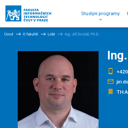
Studijní programy
Úvod
O fakultě
Lidé
Ing. Jiří Dostál, Ph.D.
Ing.
+420
jiri.
TH:A