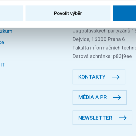
DIČ: CZ68407700
Povolit výběr
České vysoké učení technic
Praze
Jugoslávských partyzánů 1
ýzkum
Dejvice, 16000 Praha 6
ce
Fakulta informačních techno
Datová schránka: p83j9ee
FIT
KONTAKTY
MÉDIA A PR
NEWSLETTER