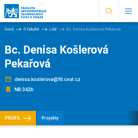
Úvod
O fakultě
Lidé
Bc. Denisa Košlerová Pekařová
Bc. Denisa Košlerová
Pekařová
denisa.koslerova@fit.cvut.cz
NB:342b
PROFIL
Projekty