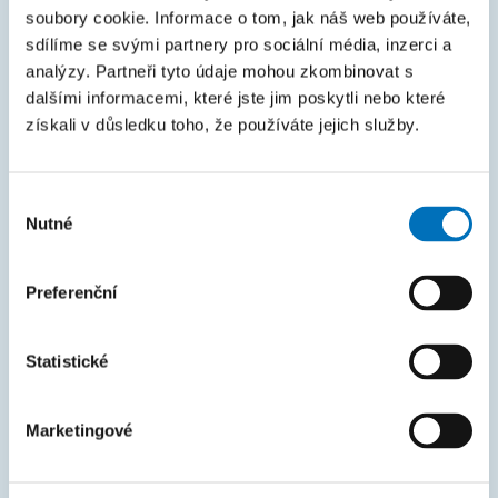
KOS
soubory cookie. Informace o tom, jak náš web používáte,
sdílíme se svými partnery pro sociální média, inzerci a
Courses
analýzy. Partneři tyto údaje mohou zkombinovat s
Intranet
dalšími informacemi, které jste jim poskytli nebo které
získali v důsledku toho, že používáte jejich služby.
MAPA STRÁNEK
Výběr
Úvod
Nutné
souhlasu
Uchazeči
Studium
Preferenční
Věda a výzkum
Statistické
Spolupráce
O fakultě
Marketingové
Život na FIT