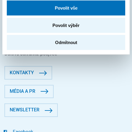
FAKTURAČNÍ ÚDAJE
Povolit vše
IČO: 68407700
DIČ: CZ68407700
Povolit výběr
České vysoké učení technické v Praze
Jugoslávských partyzánů 1580/3, Dejvice, 16000 Praha 6
Odmítnout
Fakulta informačních technologií
Datová schránka: p83j9ee
KONTAKTY
MÉDIA A PR
NEWSLETTER
Facebook