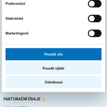
Courses
Preferenční
Intranet
Statistické
MAPA STRÁNEK
Úvod
Marketingové
Uchazeči
Studium
Povolit vše
Věda a výzkum
Spolupráce
Povolit výběr
O fakultě
Odmítnout
Život na FIT
FAKTURAČNÍ ÚDAJE