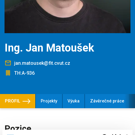
Ing. Jan Matoušek
jan.matousek@fit.cvut.cz
TH:A-936
PROFIL
Projekty
Výuka
Závěrečné práce
Pozice