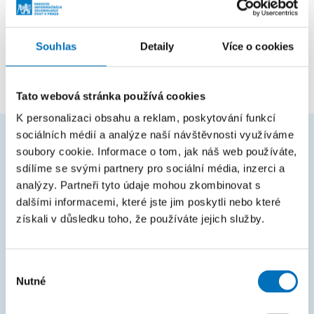
absolvent
Fakulta informačních technologií
Souhlas
Detaily
Více o cookies
zaměstnanec
Katedra softwarového inženýrství
Tato webová stránka používá cookies
K personalizaci obsahu a reklam, poskytování funkcí
sociálních médií a analýze naší návštěvnosti využíváme
soubory cookie. Informace o tom, jak náš web používáte,
ČASTO HLEDÁTE
sdílíme se svými partnery pro sociální média, inzerci a
analýzy. Partneři tyto údaje mohou zkombinovat s
Harmonogram akademického roku
dalšími informacemi, které jste jim poskytli nebo které
Studijní oddělení
získali v důsledku toho, že používáte jejich služby.
Průvodce studiem
Rozcestník systémů
Výběr
Nutné
souhlasu
KOS