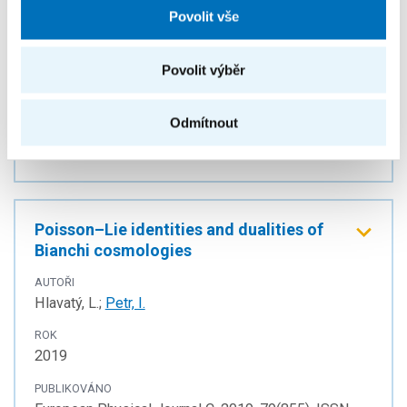
Povolit vše
Hlavatý, L.;
Petr, I.
ROK
Povolit výběr
2019
PUBLIKOVÁNO
Odmítnout
Journal of High Energy Physics. 2019, 2019(4), ISSN
1029-8479.
Poisson–Lie identities and dualities of
Bianchi cosmologies
AUTOŘI
Hlavatý, L.;
Petr, I.
ROK
2019
PUBLIKOVÁNO