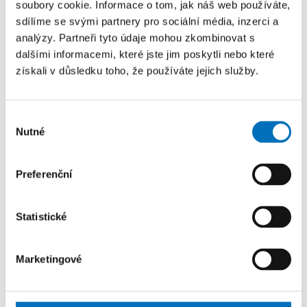
soubory cookie. Informace o tom, jak náš web používáte,
ISSN 1029-8479.
sdílíme se svými partnery pro sociální média, inzerci a
analýzy. Partneři tyto údaje mohou zkombinovat s
dalšími informacemi, které jste jim poskytli nebo které
T-folds as Poisson-Lie plurals
získali v důsledku toho, že používáte jejich služby.
AUTOŘI
Hlavatý, L.;
Petr, I.
Výběr
Nutné
ROK
souhlasu
2020
PUBLIKOVÁNO
Preferenční
European Physical Journal C. 2020, 80(892), ISSN
1434-6044.
Statistické
Marketingové
Poisson-Lie T-plurality revisited. Is T-
duality unique?
AUTOŘI