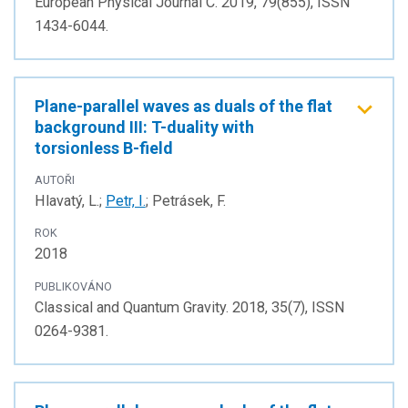
European Physical Journal C. 2019, 79(855), ISSN
1434-6044.
Plane-parallel waves as duals of the flat
background III: T-duality with
torsionless B-field
AUTOŘI
Hlavatý, L.;
Petr, I.
; Petrásek, F.
ROK
2018
PUBLIKOVÁNO
Classical and Quantum Gravity. 2018, 35(7), ISSN
0264-9381.