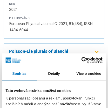
ROK
2021
PUBLIKOVÁNO
European Physical Journal C. 2021, 81(484), ISSN
1434-6044.
Poisson-Lie plurals of Bianchi
cosmologies and Generalized
Supergravity Equations
AUTOŘI
Souhlas
Detaily
Více o cookies
Hlavatý, L.;
Petr, I.
ROK
2020
Tato webová stránka používá cookies
K personalizaci obsahu a reklam, poskytování funkcí
PUBLIKOVÁNO
sociálních médií a analýze naší návštěvnosti využíváme
Journal of High Energy Physics. 2020, 2020(04),