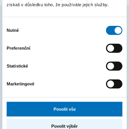
získali v důsledku toho, že používáte jejich služby.
ČASTO HLEDÁTE
Výběr
Nutné
souhlasu
Harmonogram akademického roku
Studijní oddělení
Preferenční
Průvodce studiem
Statistické
Rozcestník systémů
KOS
Marketingové
Courses
Intranet
Povolit vše
MAPA STRÁNEK
Povolit výběr
Úvod