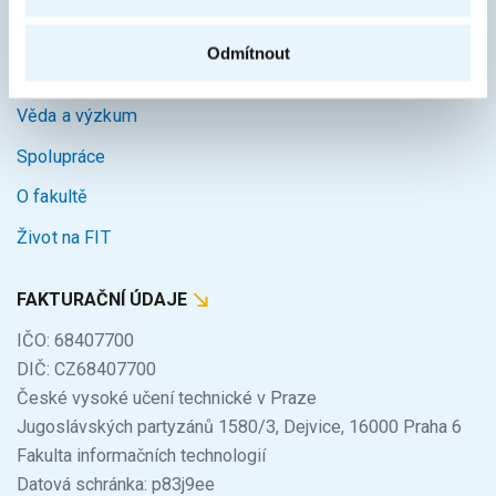
Uchazeči
Odmítnout
Studium
Věda a výzkum
Spolupráce
O fakultě
Život na FIT
FAKTURAČNÍ ÚDAJE
IČO: 68407700
DIČ: CZ68407700
České vysoké učení technické v Praze
Jugoslávských partyzánů 1580/3, Dejvice, 16000 Praha 6
Fakulta informačních technologií
Datová schránka: p83j9ee