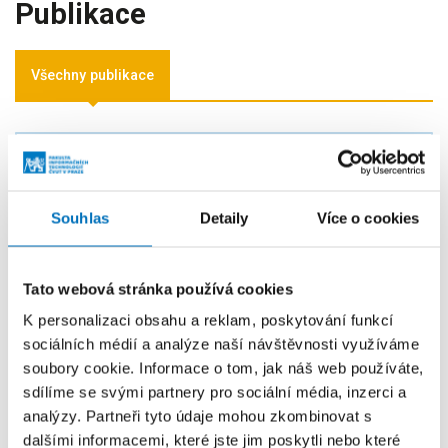
Publikace
Všechny publikace
Zvláštní tvary dřevin
AUTOŘI
Souhlas
Detaily
Více o cookies
Šoch, M.
; Bláha, L.; Zieglerová, J.
ROK
2014
Tato webová stránka používá cookies
PUBLIKOVÁNO
K personalizaci obsahu a reklam, poskytování funkcí
Praha: Togga, spol. s r. o., 2014. ISBN 978-80-7476-
sociálních médií a analýze naší návštěvnosti využíváme
048-8.
soubory cookie. Informace o tom, jak náš web používáte,
sdílíme se svými partnery pro sociální média, inzerci a
analýzy. Partneři tyto údaje mohou zkombinovat s
dalšími informacemi, které jste jim poskytli nebo které