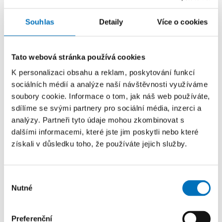
Souhlas
Detaily
Více o cookies
Paralelní vstupně/výstupní algoritmy
pro rozsáhlé řídké matice
Tato webová stránka používá cookies
PROGRAM
Standardní projekty
K personalizaci obsahu a reklam, poskytování funkcí
sociálních médií a analýze naší návštěvnosti využíváme
POSKYTOVATEL
soubory cookie. Informace o tom, jak náš web používáte,
Grantová agentura České republiky
sdílíme se svými partnery pro sociální média, inzerci a
PRACOVIŠTĚ
analýzy. Partneři tyto údaje mohou zkombinovat s
Katedra počítačových systémů
dalšími informacemi, které jste jim poskytli nebo které
získali v důsledku toho, že používáte jejich služby.
ŘEŠITELÉ
prof. Ing. Pavel Tvrdík, CSc.
Výběr
Nutné
souhlasu
Softwarová architektura
distribuovaných ICT systémů
Preferenční