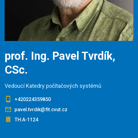
prof. Ing. Pavel Tvrdík,
CSc.
Vedoucí Katedry počítačových systémů
+420224359850
pavel.tvrdik@fit.cvut.cz
TH:A-1124