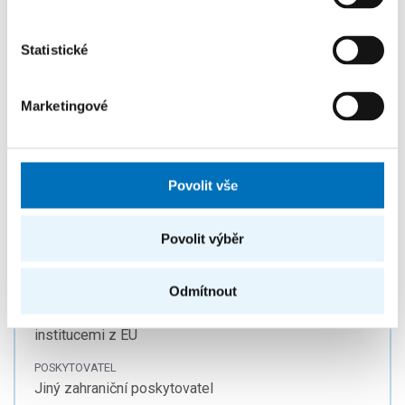
PROGRAM
Studentská grantová soutěž ČVUT
Statistické
PRACOVIŠTĚ
Katedra počítačových systémů
Marketingové
ŘEŠITELÉ
prof. Ing. Pavel Tvrdík, CSc.
Povolit vše
Spolupráce s LSU-USA na problémech
ukládání a načítání rozsáhlých řídkých
Povolit výběr
matic
Odmítnout
PROGRAM
Projekty v rámci přímé spolupráce se zahraničními
institucemi z EU
POSKYTOVATEL
Jiný zahraniční poskytovatel