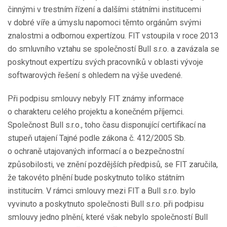
činnými v trestním řízení a dalšími státními institucemi
v dobré víře a úmyslu napomoci těmto orgánům svými
znalostmi a odbornou expertízou. FIT vstoupila v roce 2013
do smluvního vztahu se společností Bull s.r.o. a zavázala se
poskytnout expertízu svých pracovníků v oblasti vývoje
softwarových řešení s ohledem na výše uvedené.
Při podpisu smlouvy nebyly FIT známy informace
o charakteru celého projektu a konečném příjemci.
Společnost Bull s.r.o., toho času disponující certifikací na
stupeň utajení Tajné podle zákona č. 412/2005 Sb.
o ochraně utajovaných informací a o bezpečnostní
způsobilosti, ve znění pozdějších předpisů, se FIT zaručila,
že takovéto plnění bude poskytnuto toliko státním
institucím. V rámci smlouvy mezi FIT a Bull s.r.o. bylo
vyvinuto a poskytnuto společnosti Bull s.r.o. při podpisu
smlouvy jedno plnění, které však nebylo společností Bull