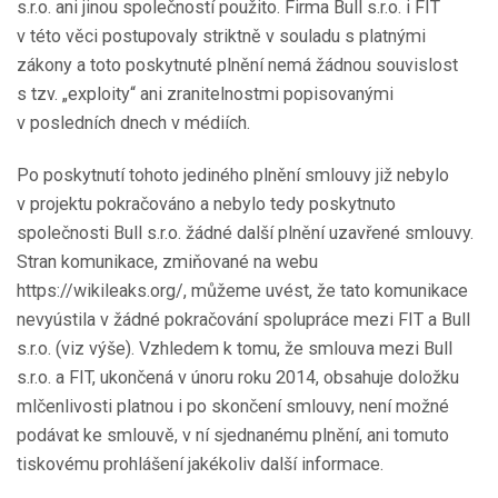
s.r.o. ani jinou společností použito. Firma Bull s.r.o. i FIT
v této věci postupovaly striktně v souladu s platnými
zákony a toto poskytnuté plnění nemá žádnou souvislost
s tzv. „exploity“ ani zranitelnostmi popisovanými
v posledních dnech v médiích.
Po poskytnutí tohoto jediného plnění smlouvy již nebylo
v projektu pokračováno a nebylo tedy poskytnuto
společnosti Bull s.r.o. žádné další plnění uzavřené smlouvy.
Stran komunikace, zmiňované na webu
https://wikileaks.org/, můžeme uvést, že tato komunikace
nevyústila v žádné pokračování spolupráce mezi FIT a Bull
s.r.o. (viz výše). Vzhledem k tomu, že smlouva mezi Bull
s.r.o. a FIT, ukončená v únoru roku 2014, obsahuje doložku
mlčenlivosti platnou i po skončení smlouvy, není možné
podávat ke smlouvě, v ní sjednanému plnění, ani tomuto
tiskovému prohlášení jakékoliv další informace.