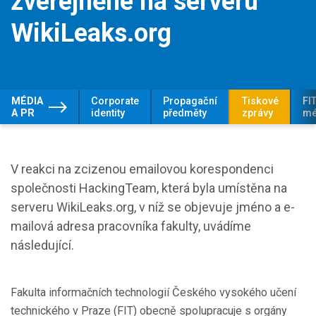
zveřejněné na serveru
WikiLeaks.org
MÉDIA
Corporate
Propagační
Tiskové
FIT
A PR
identity
předměty
zprávy
mé
V reakci na zcizenou e­mailovou korespondenci
společnosti HackingTeam, která byla umístěna na
serveru WikiLeaks.org, v níž se objevuje jméno a e­
mailová adresa pracovníka fakulty, uvádíme
následující.
Fakulta informačních technologií Českého vysokého učení
technického v Praze (FIT) obecně spolupracuje s orgány