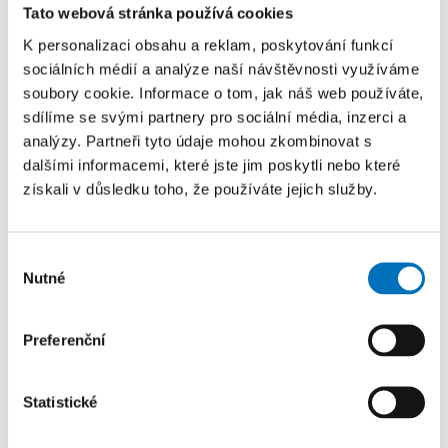
Tato webová stránka používá cookies
8. 6. 2026
K personalizaci obsahu a reklam, poskytování funkcí
FIT ČVUT uzavřela memorandum o spolupráci se
sociálních médií a analýze naší návštěvnosti využíváme
startupem Whisper, který založili její absolventi.
soubory cookie. Informace o tom, jak náš web používáte,
sdílíme se svými partnery pro sociální média, inzerci a
analýzy. Partneři tyto údaje mohou zkombinovat s
dalšími informacemi, které jste jim poskytli nebo které
získali v důsledku toho, že používáte jejich služby.
Výběr
Nutné
souhlasu
Preferenční
Statistické