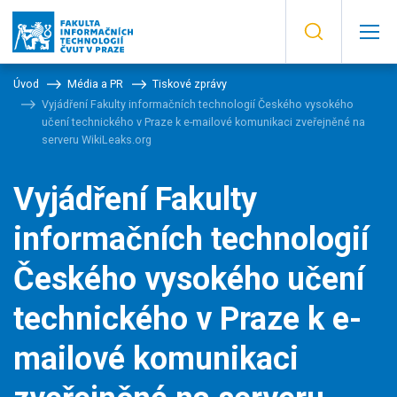
Úvod
Média a PR
Tiskové zprávy
Vyjádření Fakulty informačních technologií Českého vysokého
učení technického v Praze k e-mailové komunikaci zveřejněné na
serveru WikiLeaks.org
Vyjádření Fakulty
informačních technologií
Českého vysokého učení
technického v Praze k e-
mailové komunikaci