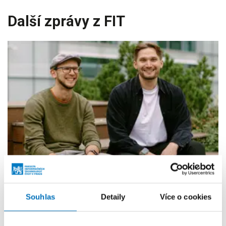
Další zprávy z FIT
Souhlas
Detaily
Více o cookies
Absolventi FIT ČVUT vyvíjejí AI pro e-commerce.
Fakulta s nimi navazuje spolupráci