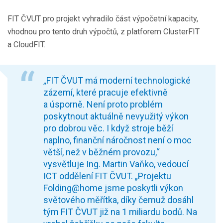
FIT ČVUT pro projekt vyhradilo část výpočetní kapacity,
vhodnou pro tento druh výpočtů, z platforem ClusterFIT
a CloudFIT.
„FIT ČVUT má moderní technologické
zázemí, které pracuje efektivně
a úsporně. Není proto problém
poskytnout aktuálně nevyužitý výkon
pro dobrou věc. I když stroje běží
naplno, finanční náročnost není o moc
větší, než v běžném provozu,“
vysvětluje Ing. Martin Vaňko, vedoucí
ICT oddělení FIT ČVUT. „Projektu
Folding@home jsme poskytli výkon
světového měřítka, díky čemuž dosáhl
tým FIT ČVUT již na 1 miliardu bodů. Na