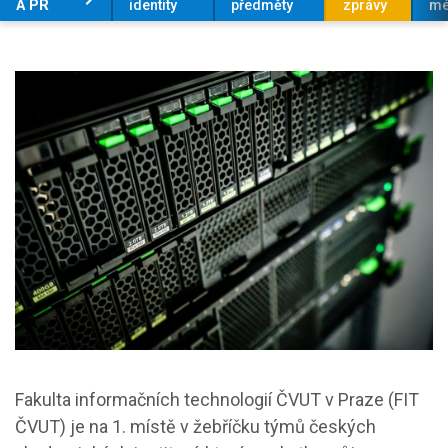
A PR
identity
předměty
zprávy
mé
Fakulta informačních technologií ČVUT v Praze (FIT
ČVUT) je na 1. místě v žebříčku týmů českých