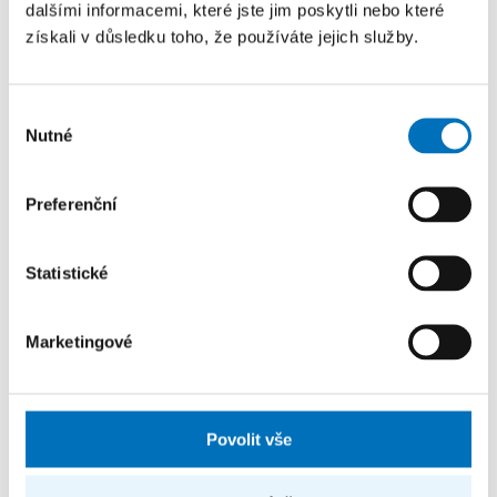
dalšími informacemi, které jste jim poskytli nebo které
získali v důsledku toho, že používáte jejich služby.
Absolventi FIT ČVUT vyvíjejí AI pro e-commerce.
Výběr
Fakulta s nimi navazuje spolupráci
Nutné
souhlasu
8. 6. 2026
Preferenční
FIT ČVUT uzavřela memorandum o spolupráci se
startupem Whisper, který založili její absolventi.
Statistické
Marketingové
Povolit vše