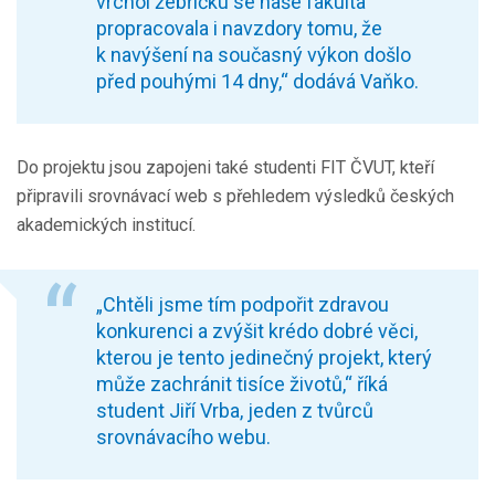
vrchol žebříčku se naše fakulta
propracovala i navzdory tomu, že
k navýšení na současný výkon došlo
před pouhými 14 dny,“ dodává Vaňko.
Do projektu jsou zapojeni také studenti FIT ČVUT, kteří
připravili srovnávací web s přehledem výsledků českých
akademických institucí.
„Chtěli jsme tím podpořit zdravou
konkurenci a zvýšit krédo dobré věci,
kterou je tento jedinečný projekt, který
může zachránit tisíce životů,“ říká
student Jiří Vrba, jeden z tvůrců
srovnávacího webu.