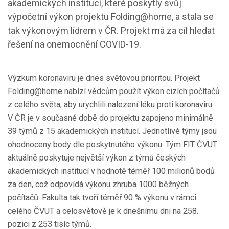
akademických institucí, které poskytly svůj
výpočetní výkon projektu Folding@home, a stala se
tak výkonovým lídrem v ČR. Projekt má za cíl hledat
řešení na onemocnění COVID-19.
Výzkum koronaviru je dnes světovou prioritou. Projekt
Folding@home nabízí vědcům použít výkon cizích počítačů
z celého světa, aby urychlili nalezení léku proti koronaviru.
V ČR je v současné době do projektu zapojeno minimálně
39 týmů z 15 akademických institucí. Jednotlivé týmy jsou
ohodnoceny body dle poskytnutého výkonu. Tým FIT ČVUT
aktuálně poskytuje největší výkon z týmů českých
akademických institucí v hodnotě téměř 100 milionů bodů
za den, což odpovídá výkonu zhruba 1000 běžných
počítačů. Fakulta tak tvoří téměř 90 % výkonu v rámci
celého ČVUT a celosvětově je k dnešnímu dni na 258.
pozici z 253 tisíc týmů.