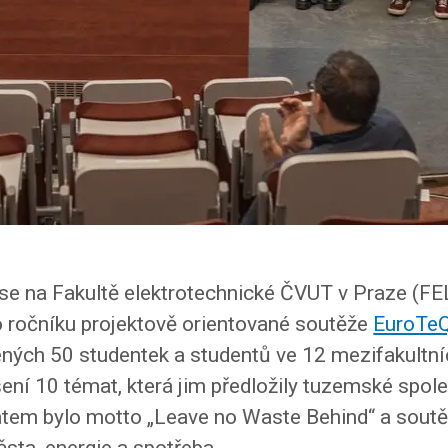
se na Fakultě elektrotechnické ČVUT v Praze (FE
ího ročníku projektově orientované soutěže
EuroTeQ
ených 50 studentek a studentů ve 12 mezifakultn
ní 10 témat, která jim předložily tuzemské spole
tem bylo motto „Leave no Waste Behind“ a soutě
sta, energie a spotřeba.