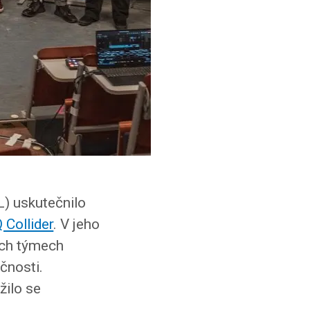
L) uskutečnilo
 Collider
. V jeho
ích týmech
čnosti.
žilo se