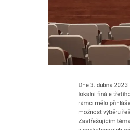
Dne 3. dubna 2023 
lokální finále třet
rámci mělo přihláš
možnost výběru řeše
Zastřešujícím téma
v podkategoriích mě