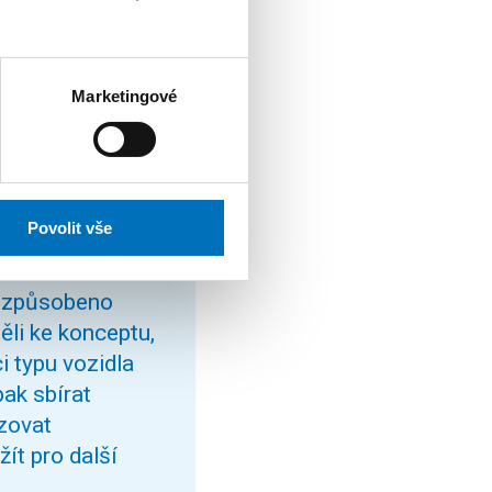
inženýrství (FBMI),
Marketingové
zabýval měřením
ozvoji sdílené osobní
Povolit vše
přizpůsobeno
li ke konceptu,
i typu vozidla
ak sbírat
yzovat
ít pro další