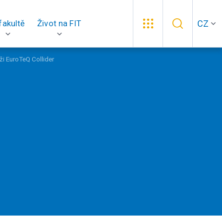
CZ
fakultě
Život na FIT
ži EuroTeQ Collider