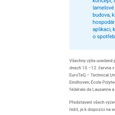
koncept, 
lamelové 
budova, k
hospodárn
aplikaci,
o spotřeb
Všechny výše uvedené p
dnech 10.–12. června v 
EuroTeQ – Technical Uni
Eindhoven, École Polyte
fédérale de Lausanne a 
Představení všech výzev
řešit, je k dispozici n