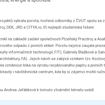
rojektů vybrala porota, tvořená odborníky z ČVUT spolu se 
j, DEK, JRD a CITYA.io, tři nejlepší studentská řešení.
znikl na základě zadání společností Plzeňský Prazdroj a Asa
írového odpadu z pivních etiket. Porotu nejvíce zaujala pre
ulty informačních technologií, FIT), Gabriely Blažkové a Sa
rchitektury, FA). Jejich návrh se zabývá vznikem tzv. Kozlovy
la vzniknout linka na výrobu recyklovaného papíru a pivních 
tavily i návštěvnické centrum, kde by si zájemci mohli ručně
u Andrea Jeřábková k tomuto ztvárnění tématu uvádí: