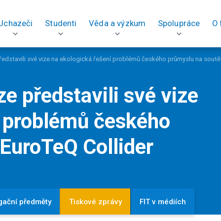
Uchazeči
Studenti
Věda a výzkum
Spolupráce
O 
edstavili své vize na ekologická řešení problémů českého průmyslu na soutě
e představili své vize
í problémů českého
 EuroTeQ Collider
gační předměty
Tiskové zprávy
FIT v médiích