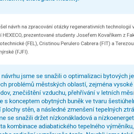
el návrh na zpracování otázky regenerativních technologií v
ní HEXECO, prezentované studenty Josefem Kovaříkem z Fakul
rotechnické (FEL), Cristinou Perulero Cabrera (FIT) a Terezo
nýrské (FJFI).
návrhu jsme se snažili o optimalizaci bytových j
ch problémů městských oblastí, zejména vysoké 
dov, znečištění vzduchu, přehřívání v letních měs
me s konceptem obytných buněk ve tvaru šestiúheln
plochy stěn, a následné zmenšení tepelných ztrá
me se snažili držet nízkonákladová a nízkoenerget
žita kombinace adiabatického tepelného výměník