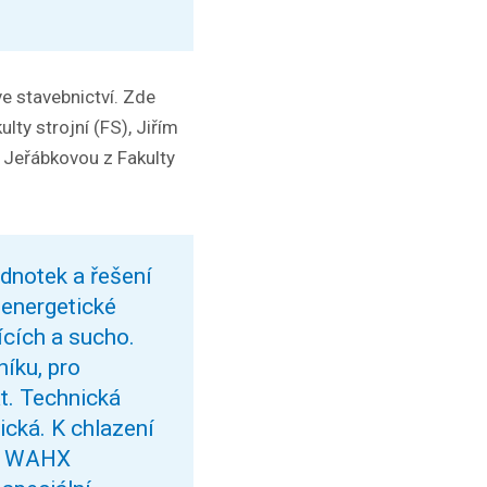
e stavebnictví. Zde
ty strojní (FS), Jiřím
u Jeřábkovou z Fakulty
ednotek a řešení
energetické
ících a sucho.
íku, pro
t. Technická
ická. K chlazení
u, WAHX