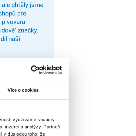
 ale chtěly jsme
kshopů pro
 pivovaru
idové‘ značky.
dil naši
máš Dupal:
Více o cookies
 přinesl nápady
šími zábavními
ealizaci
ěvnosti využíváme soubory
ítku.“
, inzerci a analýzy. Partneři
li v důsledku toho, že