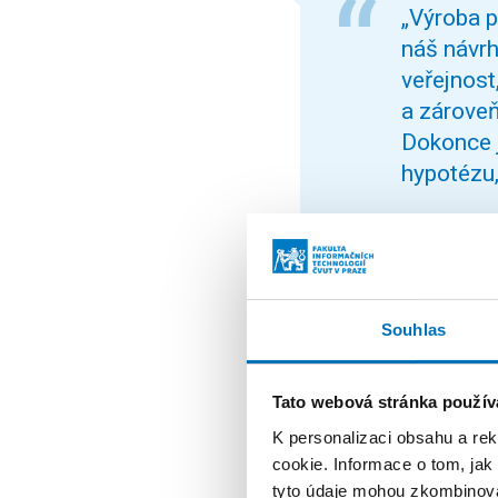
„Výroba p
náš návrh
veřejnost
a zároveň
Dokonce j
hypotézu,
Vyjádření k možnému vz
Souhlas
„Tým přiš
pro jeho 
Tato webová stránka použív
prvky a př
K personalizaci obsahu a re
obdobné d
cookie. Informace o tom, jak
tyto údaje mohou zkombinovat