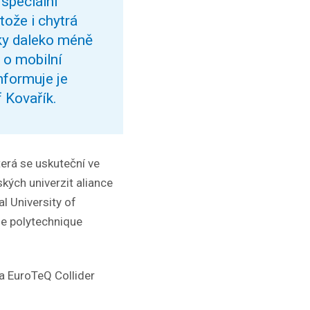
 speciální
tože i chytrá
cky daleko méně
 o mobilní
nformuje je
 Kovařík.
která se uskuteční ve
kých univerzit aliance
l University of
le polytechnique
la EuroTeQ Collider