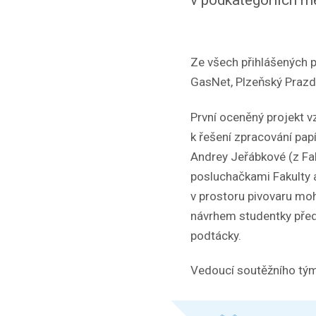
Ze všech přihlášených p
GasNet, Plzeňský Prazdro
První oceněný projekt v
k řešení zpracování pap
Andrey Jeřábkové (z Fak
posluchačkami Fakulty a
v prostoru pivovaru moh
návrhem studentky předs
podtácky.
Vedoucí soutěžního tým