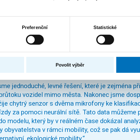
al tým ve složení Šimon Kochánek z Fakulty biomedicínského 
Preferenční
Statistické
chard Šedivý (FIT), který se v rámci zadání startupu CITYA 
městských regionech. Naměřená data by pak mohla sloužit k r
il Richard Šedivý:
Povolit výběr
jsme jednoduché, levné řešení, které je zejména 
průtoku vozidel mimo města. Nakonec jsme dospě
žije chytrý senzor s dvěma mikrofony ke klasifikac
ízdy za pomoci neurální sítě. Tato data můžeme p
 do modelu, který by v reálném čase dokázal anal
 obyvatelstva v rámci mobility, což se pak dá využ
ernativní, ekologické mobility.“