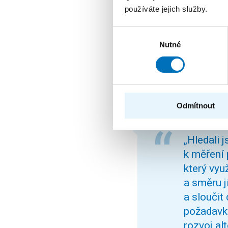
používáte jejich služby.
Porotu také velice zauj
Výběr
Nutné
Pavel Svoboda (FA) a Ri
souhlasu
intenzity dopravy v pří
dopravy.
Technické řešení přiblíž
Odmítnout
„Hledali 
k měření 
který vyu
a směru j
a sloučit
požadavky
rozvoj alt