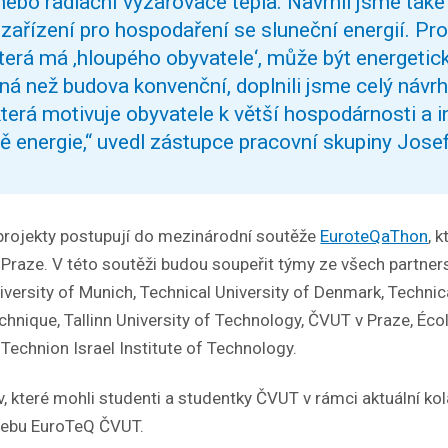
nebo radiační vyzařovače tepla. Navrhli jsme také
zařízení pro hospodaření se sluneční energií. Pro
terá má ‚hloupého obyvatele‘, může být energeti
á než budova konvenční, doplnili jsme celý návrh
 která motivuje obyvatele k větší hospodárnosti a i
ě energie,“ uvedl zástupce pracovní skupiny Josef
rojekty postupují do mezinárodní soutěže
EuroteQaThon
, 
Praze. V této soutěži budou soupeřit týmy ze všech partners
versity of Munich, Technical University of Denmark, Technica
chnique, Tallinn University of Technology, ČVUT v Praze, Éco
Technion Israel Institute of Technology.
, které mohli studenti a studentky ČVUT v rámci aktuální ko
a webu EuroTeQ ČVUT.