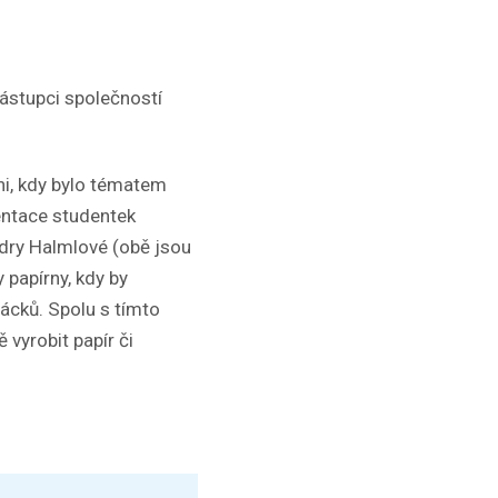
zástupci společností
hi, kdy bylo tématem
zentace studentek
ndry Halmlové (obě jsou
 papírny, kdy by
tácků. Spolu s tímto
 vyrobit papír či