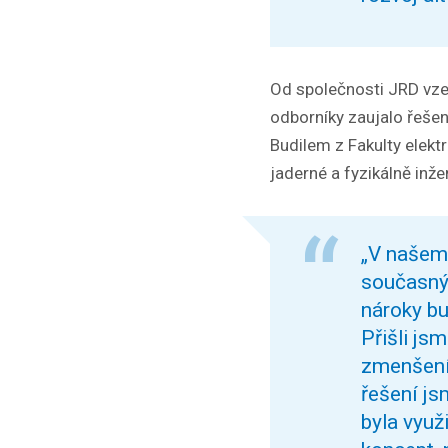
Od společnosti JRD vzeš
odborníky zaujalo řeše
Budilem z Fakulty elekt
jaderné a fyzikálně inže
„V našem 
současný
nároky bu
Přišli js
zmenšení 
řešení js
byla vyu