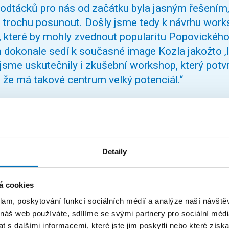
odtácků pro nás od začátku byla jasným řešením,
 trochu posunout. Došly jsme tedy k návrhu wor
, které by mohly zvednout popularitu Popovického
 dokonale sedí k současné image Kozla jakožto ‚l
sme uskutečnily i zkušební workshop, který potvr
 že má takové centrum velký potenciál.“
niku Kozlovy papírny poskytl také zástupce společnosti To
Detaily
el se zajímavým řešením využití odpadu, ale také
upcycling. Líbí se nám spojení udržitelnosti s dal
á cookies
íležitostí pro turismus a otevření se veřejnosti. R
klam, poskytování funkcí sociálních médií a analýze naší návšt
ílny bychom si dokázali představit v menším měř
 náš web používáte, sdílíme se svými partnery pro sociální média
 s dalšími informacemi, které jste jim poskytli nebo které získa