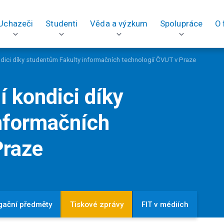
Uchazeči
Studenti
Věda a výzkum
Spolupráce
O 
kondici díky studentům Fakulty informačních technologií ČVUT v Praze
jí kondici díky
nformačních
Praze
gační předměty
Tiskové zprávy
FIT v médiích