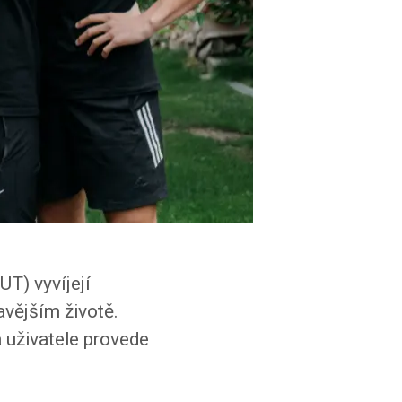
T) vyvíjejí
avějším životě.
a uživatele provede