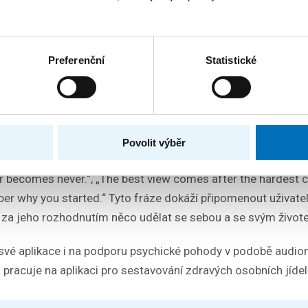
plikaci Fitify sami mohou říct, na čem chtějí zapracovat – sho
ndičku nebo se vydat cestou zdravého životního stylu. Fitify 
nkový plán každému na míru. Náročnější uživatelé si mohou 
Preferenční
Statistické
a jednotlivé části těla či specifický typ tréninku, jako je jóg
plikací Fitify nevyžadují žádné speciální pomůcky a dají s
zaznamenala úspěch v soutěži tuzemských mobilních aplika
Povolit výběr
yužití push notifikací, které uživatele opětovně motivují ke c
r becomes never.“, „The best view comes after the hardest c
er why you started.“ Tyto fráze dokáží připomenout uživatel
o za jeho rozhodnutím něco udělat se sebou a se svým život
í své aplikace i na podporu psychické pohody v podobě audi
 pracuje na aplikaci pro sestavování zdravých osobních jídel