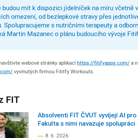
é budou mít k dispozici jídelníček na míru včetně 
ích omezení, od bezlepkové stravy přes jednotliv
u. Spolupracujeme s nutričními terapeuty a odborn
říká Martin Mazanec o plánu budoucího vývoje Fiti
 navštivte webové stránky aplikací
https://fitifyapps.com/
a n
y.com/
vyvinutých firmou Fititfy Workouts.
z FIT
Absolventi FIT ČVUT vyvíjejí AI p
Fakulta s nimi navazuje spolupráci
8. 6. 2026