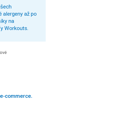
všech
é alergeny až po
íky na
fy Workouts.
ové
ro e-commerce.