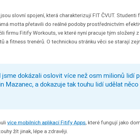
 jsou slovní spojení, která charakterizují FIT ČVUT. Studenti
má motta přetavili do reálné podoby prostřednictvím efektiv
ili firmu Fitify Workouts, ve které nyní pracuje tým složený z
tů a fitness trenérů. O technickou stránku věci se starají ze
jsme dokázali oslovit více než osm milionů lidí p
in Mazanec, a dokazuje tak touhu lidí udělat něco
nuli
více mobilních aplikací Fitify Apps
, které fungují jako dom
ouhy žít jinak, lépe a zdravěji.