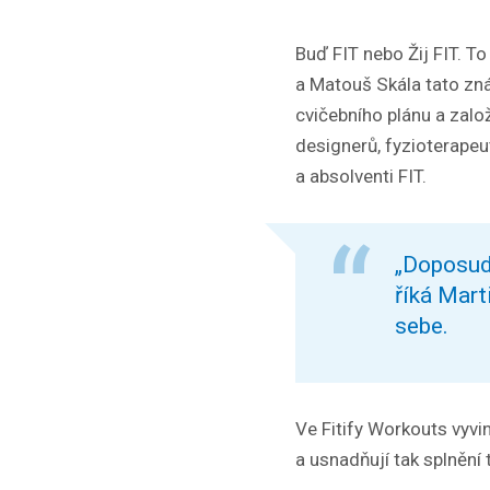
Buď FIT nebo Žij FIT. To
a Matouš Skála tato zná
cvičebního plánu a založ
designerů, fyzioterapeu
a absolventi FIT.
„Doposud 
říká Mart
sebe.
Ve Fitify Workouts vyvi
a usnadňují tak splnění t