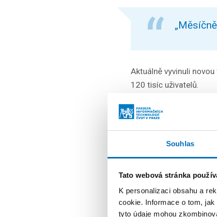
„Měsíčně 
Aktuálně vyvinuli novo
120 tisíc uživatelů.
„Tímto čí
Training 
Souhlas
jsme sest
a spálili 
Tato webová stránka použív
Mazanec
K personalizaci obsahu a re
cookie. Informace o tom, jak
tyto údaje mohou zkombinovat