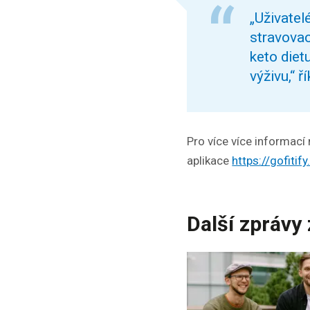
„Uživatel
stravovac
keto diet
výživu,“ 
Pro více více informací
aplikace
https://gofitif
Další zprávy 