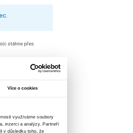
ec.
ěsíc stáhne přes
Runtastic, Nike
. „Minulý rok
Více o cookies
 těla, pozn.)
á čísla Martin
ěvnosti využíváme soubory
, inzerci a analýzy. Partneři
li v důsledku toho, že