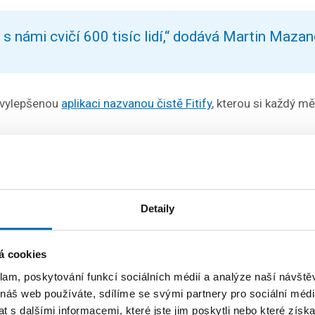
s námi cvičí 600 tisíc lidí,“ dodává Martin Mazan
u vylepšenou
aplikaci nazvanou čistě Fitify
, kterou si každý m
slem jsme již dohnali globální konkurenci, jako je 
Club nebo 8fit,“ popisuje celosvětový úspěch Fitify
Detaily
avili 18 milionů workoutů (cvičení s vlastní vahou
jsme 2,4 miliardy kalorií,“ přidává další neuvěřiteln
á cookies
.
klam, poskytování funkcí sociálních médií a analýze naší návšt
 náš web používáte, sdílíme se svými partnery pro sociální média
 s dalšími informacemi, které jste jim poskytli nebo které získa