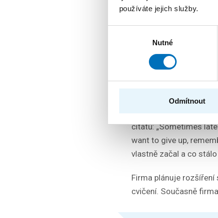
Uživatelé si díky nové a
používáte jejich služby.
nabrat svaly, zlepšit ko
Výběr
dotazníku sestaví tréni
Nutné
souhlasu
z 25 workoutů cílených n
automasáž. Workouty s a
s váhou vlastního těla.
Nová aplikace nedávno 
Odmítnout
jiné díky originálnímu v
citátů: „Sometimes late
want to give up, rememb
vlastně začal a co stál
Firma plánuje rozšířen
cvičení. Současně firma