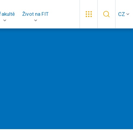
CZ
fakultě
Život na FIT