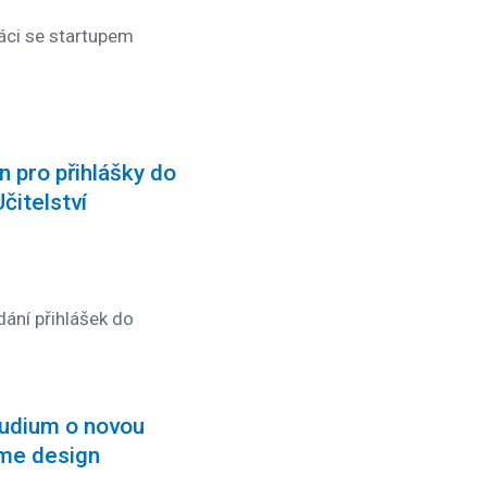
ci se startupem
 pro přihlášky do
čitelství
ání přihlášek do
tudium o novou
ame design