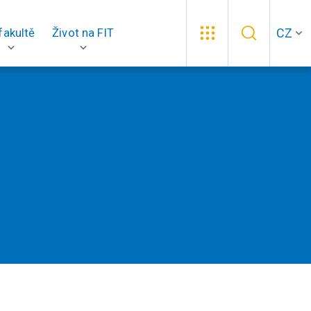
CZ
fakultě
Život na FIT