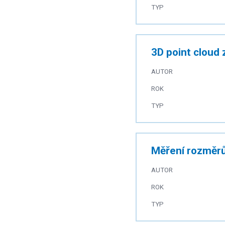
TYP
3D point cloud
AUTOR
ROK
TYP
Měření rozměrů
AUTOR
ROK
TYP