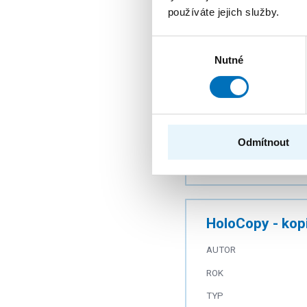
ROK
používáte jejich služby.
TYP
Výběr
Nutné
souhlasu
Do roboty! Sam
AUTOR
ROK
Odmítnout
TYP
HoloCopy - kopi
AUTOR
ROK
TYP