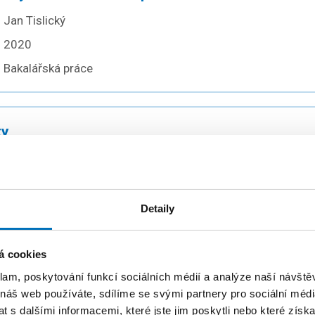
Jan Tislický
2020
Bakalářská práce
ty
Oldřich Milec
2019
Bakalářská práce
Detaily
á cookies
kých snímků a animací ze záznamu obrazovky
klam, poskytování funkcí sociálních médií a analýze naší návšt
 náš web používáte, sdílíme se svými partnery pro sociální média
Richard Burkoň
 s dalšími informacemi, které jste jim poskytli nebo které získa