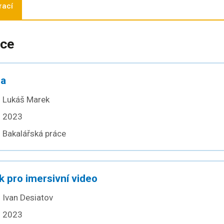
rací
áce
na
Lukáš Marek
2023
Bakalářská práce
 pro imersivní video
Ivan Desiatov
2023