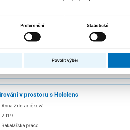
2019
Bakalářská práce
Preferenční
Statistické
oorganizující se model starověké vesnice.
Petr Bureš
2019
Povolit výběr
Bakalářská práce
rování v prostoru s Hololens
Anna Zderadičková
2019
Bakalářská práce