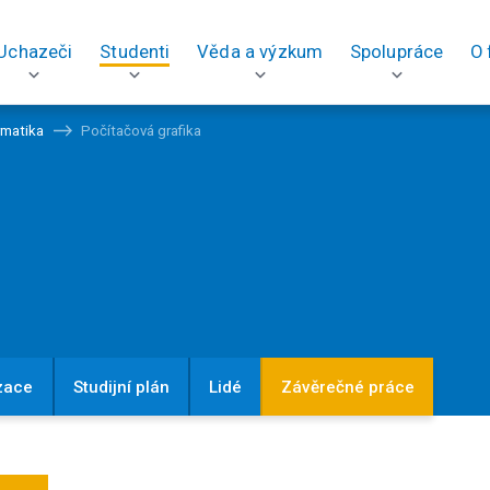
Uchazeči
Studenti
Věda a výzkum
Spolupráce
O 
rmatika
Počítačová grafika
zace
Studijní plán
Lidé
Závěrečné práce