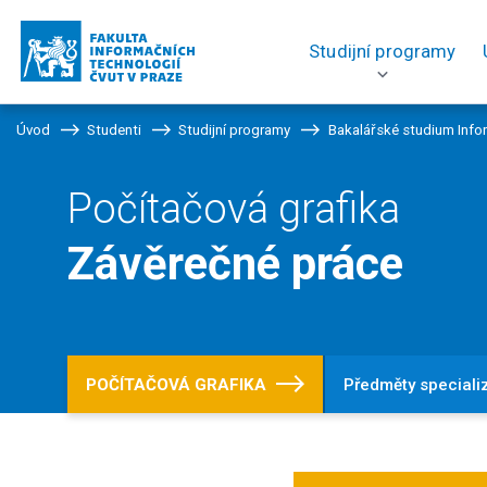
Studijní programy
Úvod
Studenti
Studijní programy
Bakalářské studium Info
Počítačová grafika
Závěrečné práce
POČÍTAČOVÁ GRAFIKA
Předměty speciali