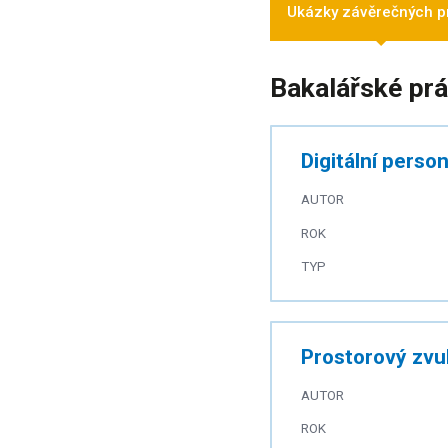
Ukázky závěrečných p
Bakalářské pr
Digitální perso
AUTOR
ROK
TYP
Prostorový zvuk
AUTOR
ROK