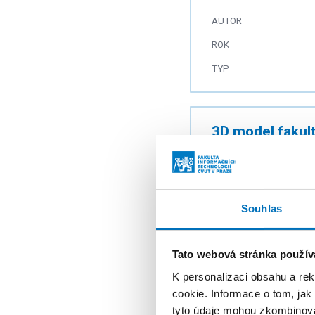
AUTOR
ROK
TYP
3D model fakul
AUTOR
ROK
TYP
Souhlas
Tato webová stránka použív
Detekce static
K personalizaci obsahu a re
cookie. Informace o tom, jak
AUTOR
tyto údaje mohou zkombinovat