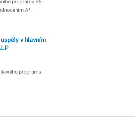
avního programu 36.
odnocením A*.
uspěly v hlavním
ALP
 hlavního programu