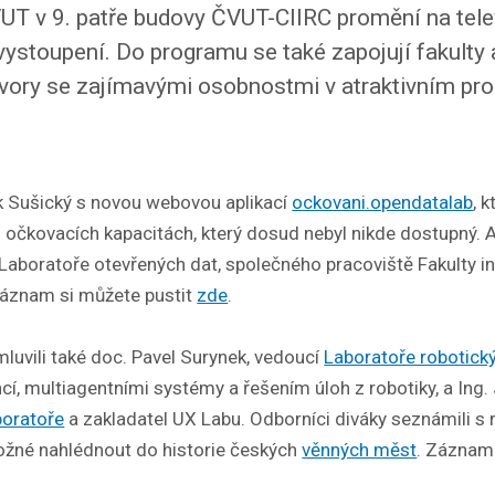
UT v 9. patře budovy ČVUT-CIIRC promění na tele
 vystoupení. Do programu se také zapojují fakulty
ovory se zajímavými osobnostmi v atraktivním pro
k Sušický s novou webovou aplikací
ockovani.opendatalab
, 
h očkovacích kapacitách, který dosud nebyl nikde dostupný. A
Laboratoře otevřených dat, společného pracoviště Fakulty i
 Záznam si můžete pustit
zde
.
luvili také doc. Pavel Surynek, vedoucí
Laboratoře robotick
í, multiagentními systémy a řešením úloh z robotiky, a Ing. J
boratoře
a zakladatel UX Labu. Odborníci diváky seznámili s r
 možné nahlédnout do historie českých
věnných měst
. Záznam