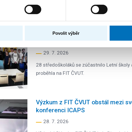
z FIT
Nejen používat AI, ale tvořit ji. Stř
Povolit výběr
ČVUT vyvinuli vlastní inteligentní a
29. 7. 2026
28 středoškoláků se zúčastnilo Letní školy a
proběhla na FIT ČVUT.
Výzkum z FIT ČVUT obstál mezi sv
konferenci ICAPS
28. 7. 2026