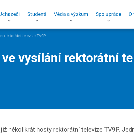
Uchazeči
Studenti
Věda a výzkum
Spolupráce
O 
ní rektorátní televize TV9P
ve vysílání rektorátní te
 již několikrát hosty rektorátní televize TV9P. Je