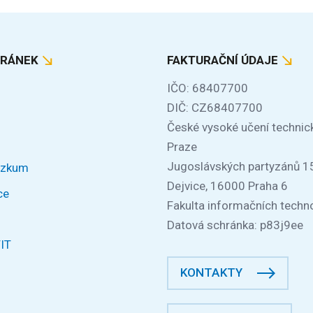
TRÁNEK
FAKTURAČNÍ ÚDAJE
IČO: 68407700
DIČ: CZ68407700
České vysoké učení technic
Praze
Jugoslávských partyzánů 1
ýzkum
Dejvice, 16000 Praha 6
ce
Fakulta informačních techno
Datová schránka: p83j9ee
FIT
KONTAKTY