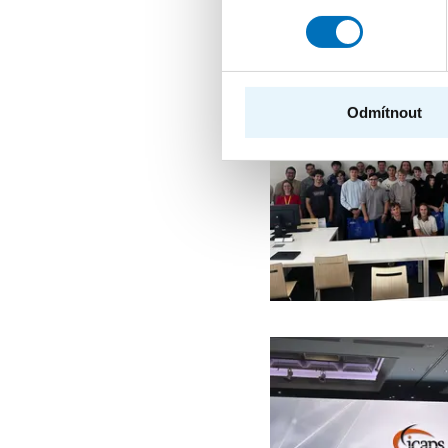
Další zprávy 
Odmítnout