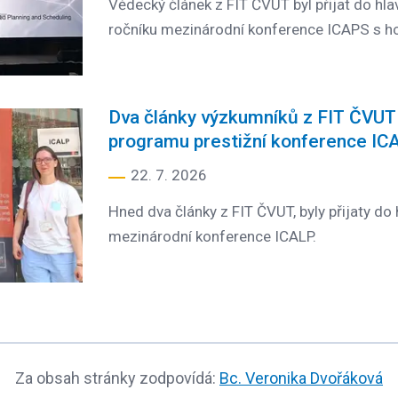
Vědecký článek z FIT ČVUT byl přijat do hl
ročníku mezinárodní konference ICAPS s h
Dva články výzkumníků z FIT ČVUT 
programu prestižní konference IC
22. 7. 2026
Hned dva články z FIT ČVUT, byly přijaty do
mezinárodní konference ICALP.
Za obsah stránky zodpovídá:
Bc. Veronika Dvořáková