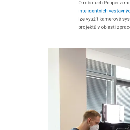
O robotech Pepper a mož
inteligentních vestavn
lze využít kamerové syst
projektů v oblasti zpra