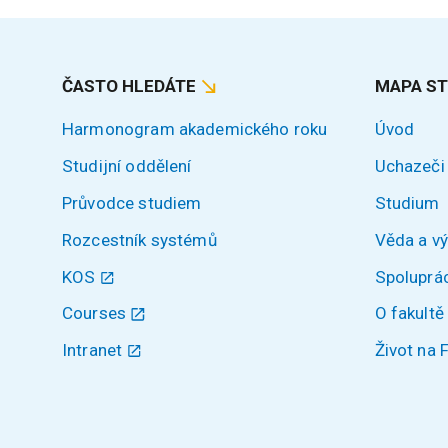
ČASTO HLEDÁTE
MAPA S
Harmonogram akademického roku
Úvod
Studijní oddělení
Uchazeči
Průvodce studiem
Studium
Rozcestník systémů
Věda a v
KOS
Spoluprá
Courses
O fakultě
Intranet
Život na 