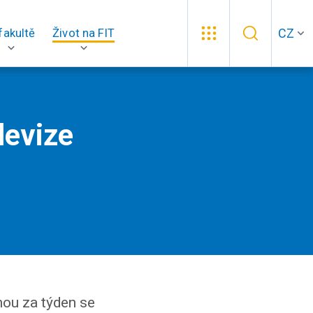
CZ
fakultě
Život na FIT
levize
dnou za týden se