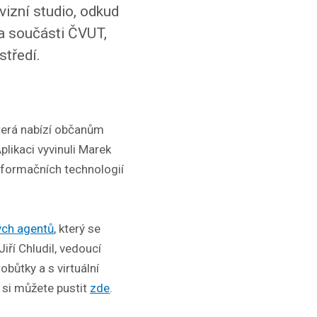
vizní studio, odkud
 a součásti ČVUT,
středí.
která nabízí občanům
plikaci vyvinuli Marek
nformačních technologií
ých agentů
, který se
iří Chludil, vedoucí
obůtky a s virtuální
 si můžete pustit
zde
.