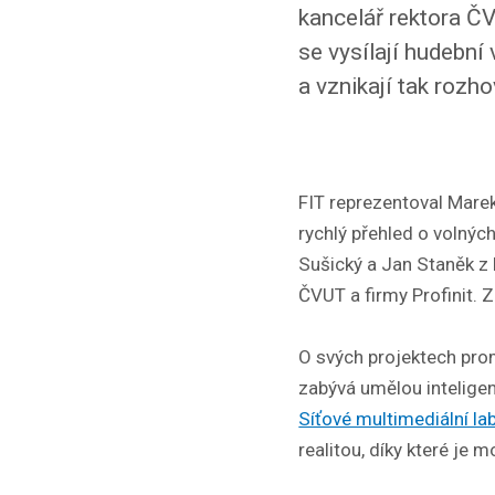
kancelář rektora ČV
se vysílají hudební
a vznikají tak rozh
FIT reprezentoval Mare
rychlý přehled o volnýc
Sušický a Jan Staněk z 
ČVUT a firmy Profinit.
O svých projektech prom
zabývá umělou inteligenc
Síťové multimediální la
realitou, díky které je