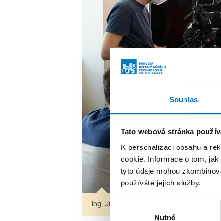
Souhlas
Tato webová stránka použív
K personalizaci obsahu a re
cookie. Informace o tom, jak
tyto údaje mohou zkombinovat
používáte jejich služby.
Ing. Jiří Chludil představil projekt z obl
Výběr
Nutné
souhlasu