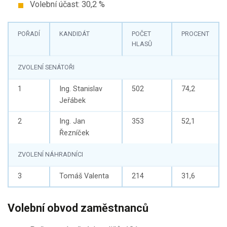
Volební účast: 30,2 %
POŘADÍ
KANDIDÁT
POČET
PROCENT
HLASŮ
ZVOLENÍ SENÁTOŘI
1
Ing. Stanislav
502
74,2
Jeřábek
2
Ing. Jan
353
52,1
Řezníček
ZVOLENÍ NÁHRADNÍCI
3
Tomáš Valenta
214
31,6
Volební obvod zaměstnanců