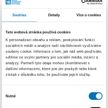
5
RNDr. Igor
24
28,9
Čermák, CSc.
Souhlas
Detaily
Více o cookies
Předseda volební komise
Tato webová stránka používá cookies
K personalizaci obsahu a reklam, poskytování funkcí
sociálních médií a analýze naší návštěvnosti využíváme
soubory cookie. Informace o tom, jak náš web používáte,
sdílíme se svými partnery pro sociální média, inzerci a
analýzy. Partneři tyto údaje mohou zkombinovat s
dalšími informacemi, které jste jim poskytli nebo které
získali v důsledku toho, že používáte jejich služby.
Výběr
Nutné
souhlasu