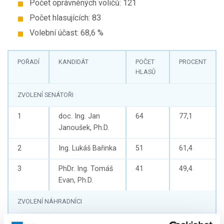
Počet oprávněných voličů: 121
Počet hlasujících: 83
Volební účast: 68,6 %
POŘADÍ
KANDIDÁT
POČET
PROCENT
HLASŮ
ZVOLENÍ SENÁTOŘI
1
doc. Ing. Jan
64
77,1
Janoušek, Ph.D.
2
Ing. Lukáš Bařinka
51
61,4
3
PhDr. Ing. Tomáš
41
49,4
Evan, Ph.D.
ZVOLENÍ NÁHRADNÍCI
4
Ing. Jiří Smítka
25
30,1