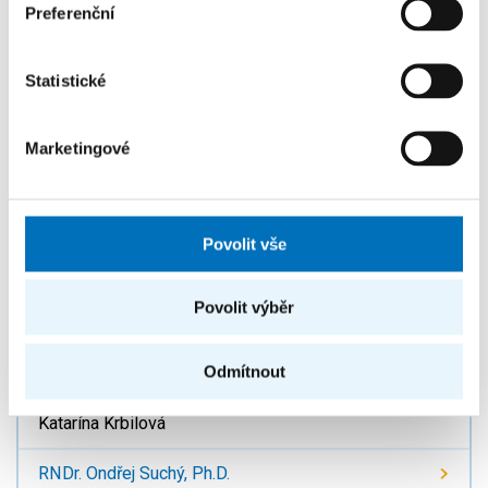
Preferenční
Ing. Ivo Petr, Ph.D.
Statistické
ivo.petr@fit.cvut.cz
Marketingové
TH:A-1426
Povolit vše
Členové volební komise
Povolit výběr
Bc. Marek Erben
Odmítnout
Ing. Martin Kohlík, Ph.D.
Katarína Krbilová
RNDr. Ondřej Suchý, Ph.D.